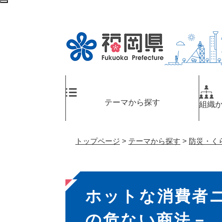
ペ
検
ー
索
ジ
エ
の
リ
先
ア
頭
へ
で
す
。
テーマから探す
組織
トップページ
>
テーマから探す
>
防災・く
本
ホットな消費者
文
の危ない商法－