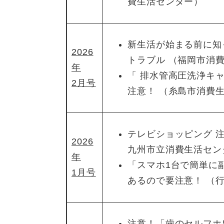
費生活センター）
新生活が始まる前に知
2026
トラブル （福岡市消
年
「 排水管高圧洗浄キ
2月号
注意！ （糸島市消費
テレビショッピング 
2026
九州市立消費生活セン
年
「スマホ1台で簡単に
1月号
あるので要注意！ （
注意！「歯のセルフホ