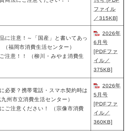
質商法にご注意ください！！
刊号 [PDF
ファイル
／315KB]
2026年
品に注意！～「国産」と書いてあっ
6月号
～ （福岡市消費生活センター）
[PDFファ
ご注意！！ （柳川・みやま消費生
イル／
375KB]
2026年
に必要？携帯電話・スマホ契約時は
5月号
北九州市立消費生活センター）
[PDFファ
にご注意ください！ （宗像市消費
イル／
360KB]