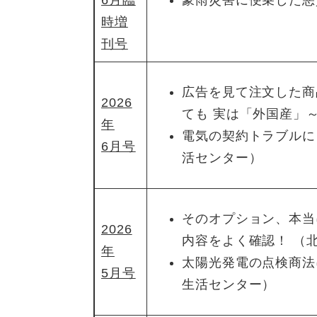
6月臨
豪雨災害に便乗した悪
時増
刊号
広告を見て注文した商
2026
ても 実は「外国産」
年
電気の契約トラブルに
6月号
活センター）
そのオプション、本当
2026
内容をよく確認！ （
年
太陽光発電の点検商法
5月号
生活センター）