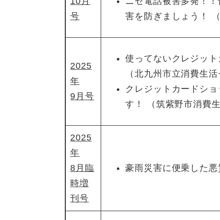
10月
ニセ電話被害多発！！
号
害を防ぎましょう！ 
使ってないクレジット
2025
（北九州市立消費生活
年
クレジットカードショ
9月号
す！ （筑紫野市消費
2025
年
8月臨
豪雨災害に便乗した悪
時増
刊号