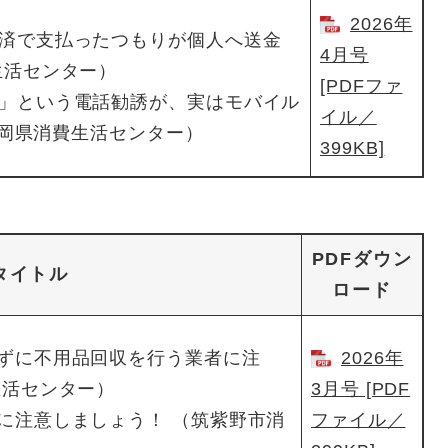
2026年
済で支払ったつもりが個人へ送金
4月号
生活センター）
[PDFファ
」という電話勧誘が、実はモバイル
イル／
（福岡県消費生活センター）
399KB]
PDFダウン
タイトル
ロード
ずに不用品回収を行う業者に注
2026年
生活センター）
3月号 [PDF
に注意しましょう！ （筑紫野市消
ファイル／