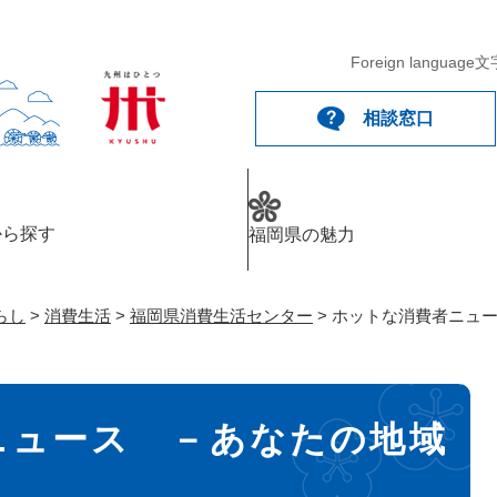
メニューを飛ばして本文へ
Foreign language
文
相談窓口
から探す
福岡県の魅力
らし
>
消費生活
>
福岡県消費生活センター
>
ホットな消費者ニュ
ニュース －あなたの地域