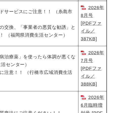
2026年
ドサービスにご注意！！ （糸島市
8月号
[PDFファ
への交換、「事業者の悪質な勧誘」と
イル／
！ （福岡県消費生活センター）
387KB]
2026年
病治療薬」を使ったら体調が悪くな
7月号
生活センター）
[PDFファ
に注意！！ （行橋市広域消費生活
イル／
388KB]
2026年
6月臨時増