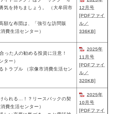
勇気を持ちましょう。 （大牟田市
12月号
[PDFファイ
高額な布団は、「強引な訪問販
ル／
県消費生活センター）
336KB]
2025年
り合った人の勧める投資に注意！
11月号
ンター）
[PDFファイ
るトラブル （宗像市消費生活セン
ル／
320KB]
2025年
けられる…！？リースバックの契
10月号
市消費生活センター）
[PDFファイ