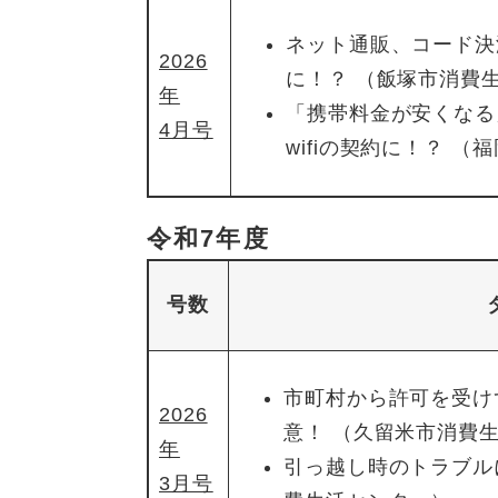
ネット通販、コード決
2026
に！？ （飯塚市消費
年
「携帯料金が安くなる
4月号
wifiの契約に！？ 
令和7年度
号数
市町村から許可を受け
2026
意！ （久留米市消費
年
引っ越し時のトラブル
3月号