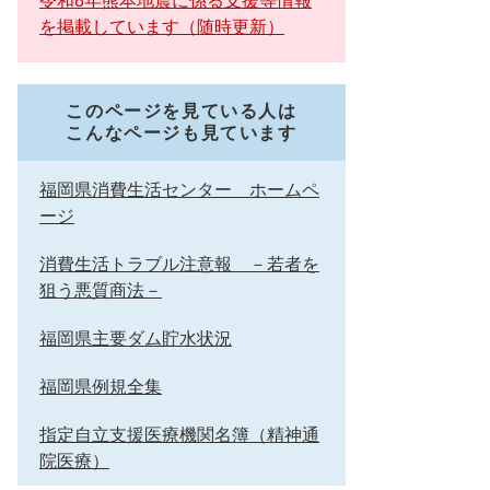
令和8年熊本地震に係る支援等情報
を掲載しています（随時更新）
このページを見ている人は
こんなページも見ています
福岡県消費生活センター ホームペ
ージ
消費生活トラブル注意報 －若者を
狙う悪質商法－
福岡県主要ダム貯水状況
福岡県例規全集
指定自立支援医療機関名簿（精神通
院医療）