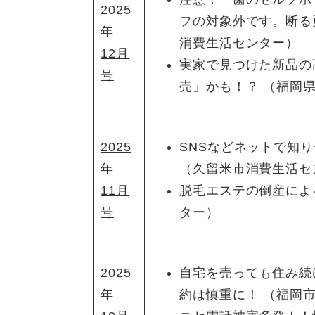
2025
フの対象外です。断る
年
消費生活センター）
12月
実家で見つけた新品の
号
売」かも！？ （福岡
2025
SNSなどネットで知
年
（久留米市消費生活セ
11月
脱毛エステの倒産によ
号
ター）
2025
自宅を売っても住み続
年
約は慎重に！ （福岡