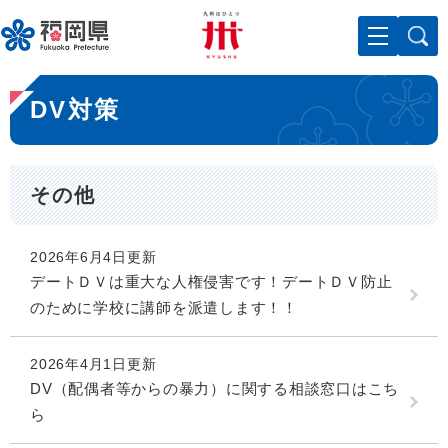
ペ
メニューを飛ばして本文へ
ー
ジ
の
本
先
DV対策
文
頭
で
す
。
その他
2026年6月4日更新
デートＤＶは重大な人権侵害です！デートＤＶ防止
のために学校に講師を派遣します！！
2026年4月1日更新
DV（配偶者等からの暴力）に関する相談窓口はこち
ら