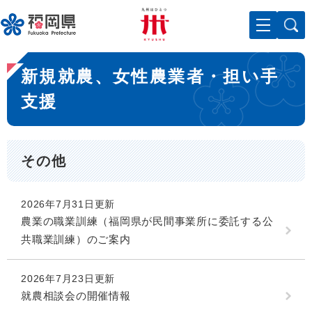
ペ
メニューを飛ばして本文へ
ー
ジ
の
本
先
新規就農、女性農業者・担い手
文
頭
で
支援
す
。
その他
2026年7月31日更新
農業の職業訓練（福岡県が民間事業所に委託する公
共職業訓練）のご案内
2026年7月23日更新
就農相談会の開催情報