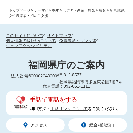
トップページ
>
テーマから探す
>
しごと・産業・観光
>
農業
>
新規就農、
女性農業者・担い手支援
このサイトについて
サイトマップ
個人情報の取扱いについて
免責事項・リンク等
ウェブアクセシビリティ
福岡県庁のご案内
〒812-8577
法人番号6000020400009
福岡県福岡市博多区東公園7番7号
代表電話：092-651-1111
手話で電話をする
利用方法：
手話リンクについて
をご覧ください。
アクセス
総合相談窓口