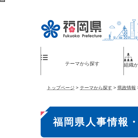
ペ
検
ー
索
ジ
エ
の
リ
先
ア
頭
へ
で
す
。
テーマから探す
組織
トップページ
>
テーマから探す
>
県政情報
本
福岡県人事情報
文