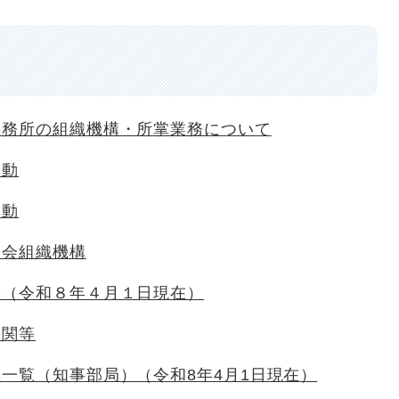
事務所の組織機構・所掌業務について
異動
異動
員会組織機構
簿（令和８年４月１日現在）
機関等
一覧（知事部局）（令和8年4月1日現在）