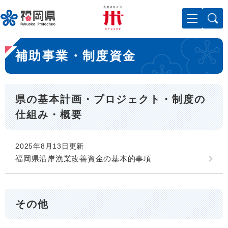
ペ
メニューを飛ばして本文へ
ー
ジ
の
本
先
補助事業・制度資金
文
頭
で
す
。
県の基本計画・プロジェクト・制度の
仕組み・概要
2025年8月13日更新
福岡県沿岸漁業改善資金の基本的事項
その他