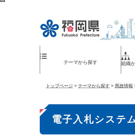
ペ
検
ー
索
ジ
エ
の
リ
先
ア
頭
へ
で
す
。
テーマから探す
組織
トップページ
>
テーマから探す
>
県政情報
本
電子入札システ
文