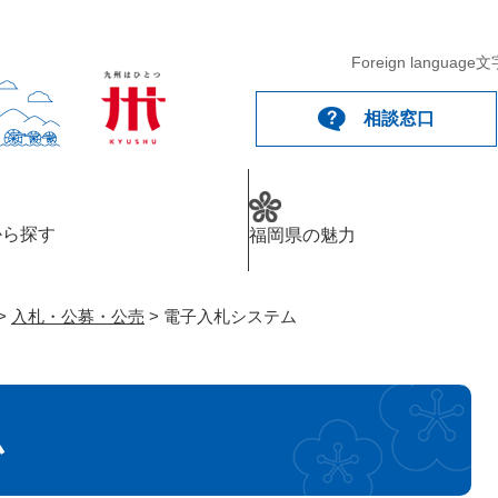
メニューを飛ばして本文へ
Foreign language
文
相談窓口
から探す
福岡県の魅力
>
入札・公募・公売
>
電子入札システム
ム