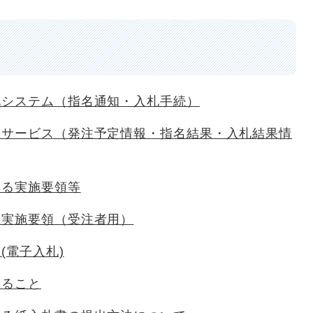
札システム（指名通知・入札手続）
報サービス（発注予定情報・指名結果・入札結果情
する実施要領等
注実施要領（受注者用）
(電子入札)
すること