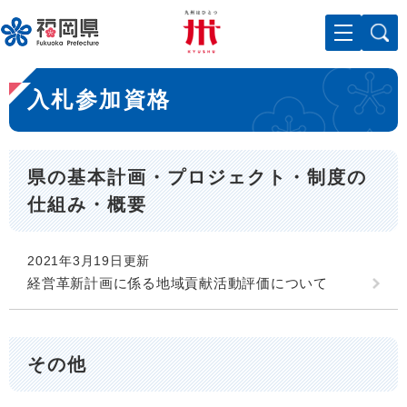
ペ
メニューを飛ばして本文へ
ー
ジ
の
本
先
入札参加資格
文
頭
で
す
。
県の基本計画・プロジェクト・制度の
仕組み・概要
2021年3月19日更新
経営革新計画に係る地域貢献活動評価について
その他