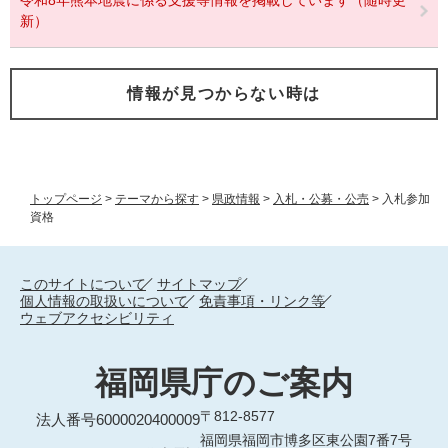
令和8年熊本地震に係る支援等情報を掲載しています（随時更
新）
情報が見つからない時は
トップページ
>
テーマから探す
>
県政情報
>
入札・公募・公売
>
入札参加
資格
このサイトについて
サイトマップ
個人情報の取扱いについて
免責事項・リンク等
ウェブアクセシビリティ
福岡県庁のご案内
〒812-8577
法人番号6000020400009
福岡県福岡市博多区東公園7番7号