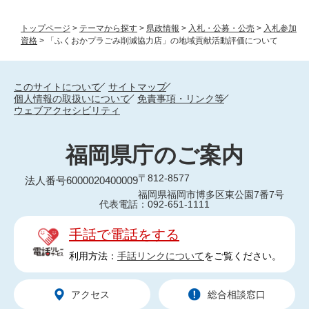
トップページ
>
テーマから探す
>
県政情報
>
入札・公募・公売
>
入札参加
資格
>
「ふくおかプラごみ削減協力店」の地域貢献活動評価について
このサイトについて
サイトマップ
個人情報の取扱いについて
免責事項・リンク等
ウェブアクセシビリティ
福岡県庁のご案内
〒812-8577
法人番号6000020400009
福岡県福岡市博多区東公園7番7号
代表電話：092-651-1111
手話で電話をする
利用方法：
手話リンクについて
をご覧ください。
アクセス
総合相談窓口