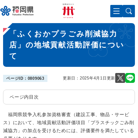
ペ
メニューを飛ばして本文へ
ー
ジ
の
本
先
「ふくおかプラごみ削減協力
文
頭
で
店」の地域貢献活動評価につい
す
て
。
更新日：2025年4月1日更新
ページID：0809063
ページ内目次
福岡県競争入札参加資格審査（建設工事、物品・サービ
ス）において、地域貢献活動評価項目「プラスチックごみ削
減協力」の加点を受けるためには、評価要件を満たしている