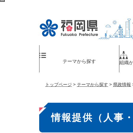
ペ
検
ー
索
ジ
エ
の
リ
先
ア
頭
へ
で
す
。
テーマから探す
組織
トップページ
>
テーマから探す
>
県政情報
本
情報提供（人事
文