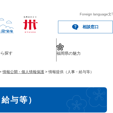
メニューを飛ばして本文へ
Foreign language
文
相談窓口
から探す
福岡県の魅力
>
情報公開・個人情報保護
>
情報提供（人事・給与等）
・給与等）