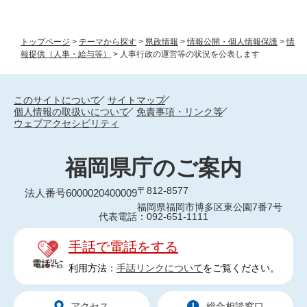
トップページ
>
テーマから探す
>
県政情報
>
情報公開・個人情報保護
>
情
報提供（人事・給与等）
>
人事行政の運営等の状況を公表します
このサイトについて
サイトマップ
個人情報の取扱いについて
免責事項・リンク等
ウェブアクセシビリティ
福岡県庁のご案内
〒812-8577
法人番号6000020400009
福岡県福岡市博多区東公園7番7号
代表電話：092-651-1111
手話で電話をする
利用方法：
手話リンクについて
をご覧ください。
アクセス
総合相談窓口