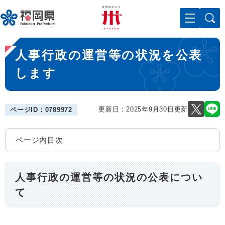
ペ
メニューを飛ばして本文へ
ー
ジ
の
本
先
人事行政の運営等の状況を公表
文
頭
で
します
す
。
更新日：2025年9月30日更新
ページID：0789972
ページ内目次
人事行政の運営等の状況の公表につい
て