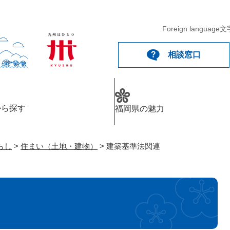
メニューを飛ばして本文へ
Foreign language
文
相談窓口
から探す
福岡県の魅力
らし
>
住まい（土地・建物）
>
建築基準法関連