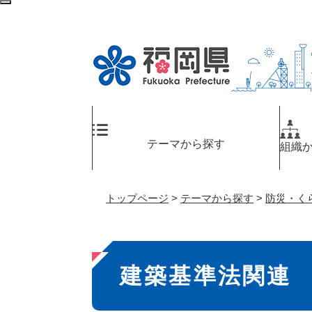
ペ
検
ー
索
ジ
エ
の
リ
先
ア
頭
へ
で
す
。
テーマから探す
組織
トップページ
>
テーマから探す
>
防災・く
本
建築基準法関連
文