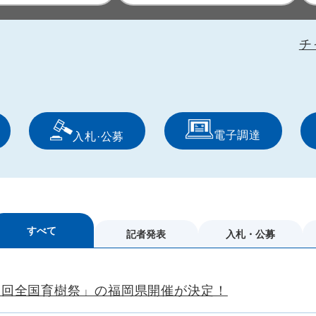
チ
電子調達
入札·公募
すべて
記者発表
入札・公募
２回全国育樹祭」の福岡県開催が決定！