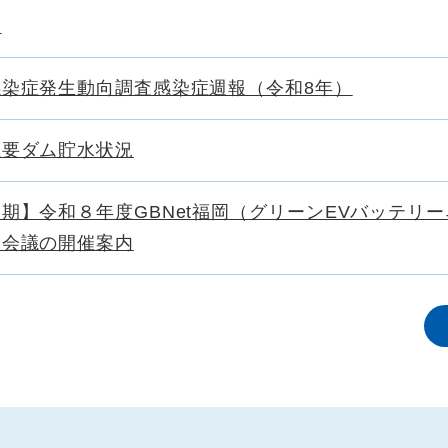
査
感染症発生動向調査感染症週報（令和8年）
主要ダム貯水状況
期】令和８年度GBNet福岡（グリーンEVバッテリ
ク会議の開催案内