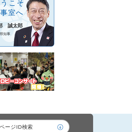
ようこそ
知事室へ
部 誠太郎
県知事
ページID検索