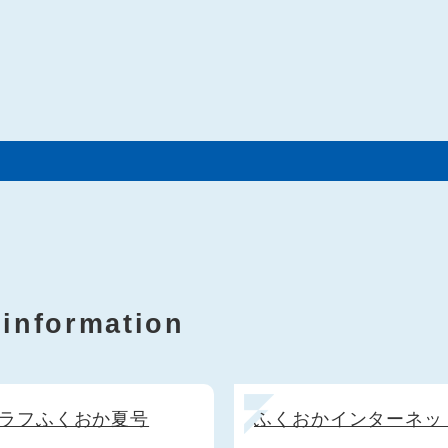
th”について知っていま
（通称：グロコネ）開設
 information
ラフふくおか夏号
ふくおかインターネッ