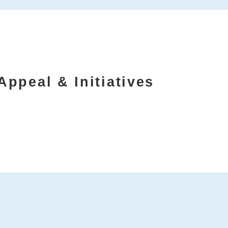
Appeal & Initiatives
ス ”One
グローバルコネクト福岡