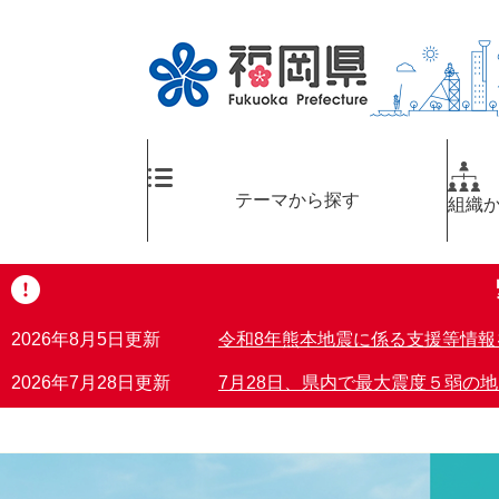
ペ
検
ー
索
ジ
エ
の
リ
先
ア
頭
へ
で
テーマから探す
す
組織
。
2026年8月5日更新
令和8年熊本地震に係る支援等情
2026年7月28日更新
7月28日、県内で最大震度５弱の