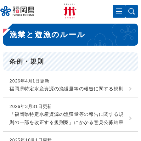
ペ
メニューを飛ばして本文へ
ー
ジ
の
本
先
漁業と遊漁のルール
文
頭
で
す
。
条例・規則
2026年4月1日更新
福岡県特定水産資源の漁獲量等の報告に関する規則
2026年3月31日更新
「福岡県特定水産資源の漁獲量等の報告に関する規
則の一部を改正する規則案」にかかる意見公募結果
2025年10月1日更新