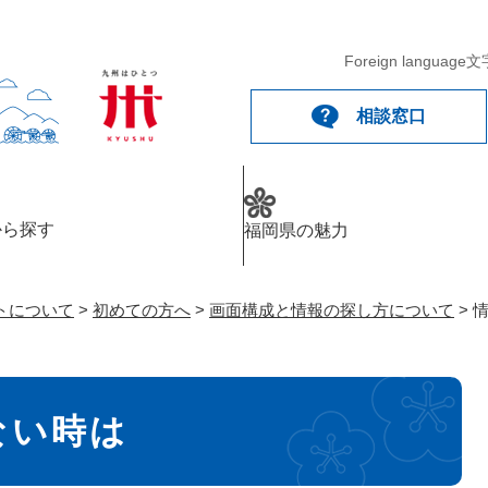
メニューを飛ばして本文へ
Foreign language
文
相談窓口
から探す
福岡県の魅力
トについて
>
初めての方へ
>
画面構成と情報の探し方について
>
ない時は