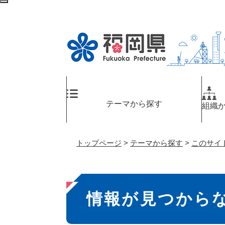
ペ
検
ー
索
ジ
エ
の
リ
先
ア
頭
へ
で
す
。
テーマから探す
組織
トップページ
>
テーマから探す
>
このサイ
本
情報が見つから
文