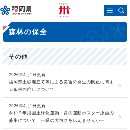
ペ
メニューを飛ばして本文へ
ー
ジ
の
本
先
森林の保全
文
頭
で
す
。
その他
2026年4月1日更新
福岡県土砂埋立て等による災害の発生の防止に関す
る条例の廃止について
2026年4月1日更新
令和９年用国土緑化運動・育樹運動ポスター原画の
募集について ー緑の大切さを伝えませんかー