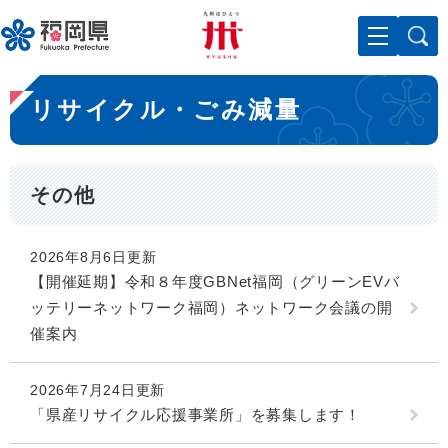
ペ
メニューを飛ばして本文へ
ー
ジ
の
本
先
リサイクル・ごみ減量
文
頭
で
す
。
その他
2026年8月6日更新
【開催延期】令和８年度GBNet福岡（グリーンEVバ
ッテリーネットワーク福岡）ネットワーク会議の開
催案内
2026年7月24日更新
「県産リサイクル応援事業所」を募集します！