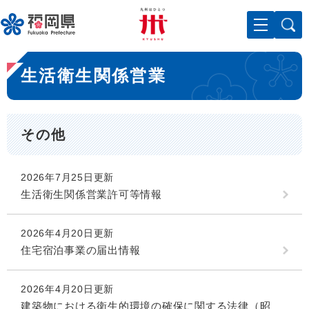
ペ
メニューを飛ばして本文へ
ー
ジ
の
本
先
生活衛生関係営業
文
頭
で
す
。
その他
2026年7月25日更新
生活衛生関係営業許可等情報
2026年4月20日更新
住宅宿泊事業の届出情報
2026年4月20日更新
建築物における衛生的環境の確保に関する法律（昭