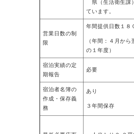
県（生活衛生課
ています。
年間提供日数１８
営業日数の制
（年間：４月から
限
の１年度）
宿泊実績の定
必要
期報告
宿泊者名簿の
あり
作成・保存義
３年間保存
務