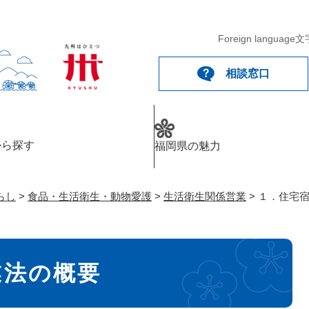
メニューを飛ばして本文へ
Foreign language
文
相談窓口
から探す
福岡県の魅力
らし
>
食品・生活衛生・動物愛護
>
生活衛生関係営業
>
１．住宅
業法の概要