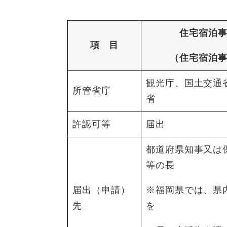
住宅宿泊
項 目
（住宅宿泊
観光庁、国土交通
所管省庁
省
許認可等
届出
都道府県知事又は
等の長
届出（申請）
※福岡県では、県
先
を