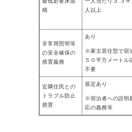
最低必要床面
一人当たり３.３
積
人以上
あり
非常用照明等
※家主居住型で宿
の安全確保の
５０平方メートル
措置義務
不要
規定あり
近隣住民との
トラブル防止
※宿泊者への説明
措置
応の義務等