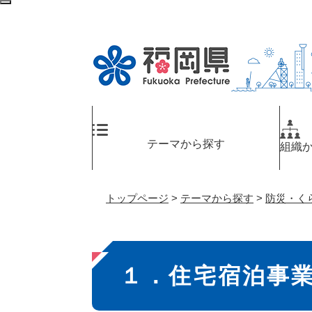
ペ
検
ー
索
ジ
エ
の
リ
先
ア
頭
へ
で
す
。
テーマから探す
組織
トップページ
>
テーマから探す
>
防災・く
本
１．住宅宿泊事
文