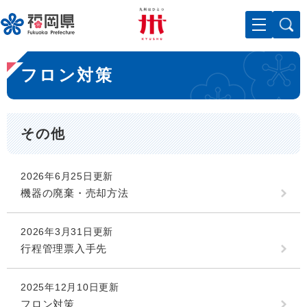
ペ
メニューを飛ばして本文へ
ー
ジ
の
本
先
フロン対策
文
頭
で
す
。
その他
2026年6月25日更新
機器の廃棄・売却方法
2026年3月31日更新
行程管理票入手先
2025年12月10日更新
フロン対策