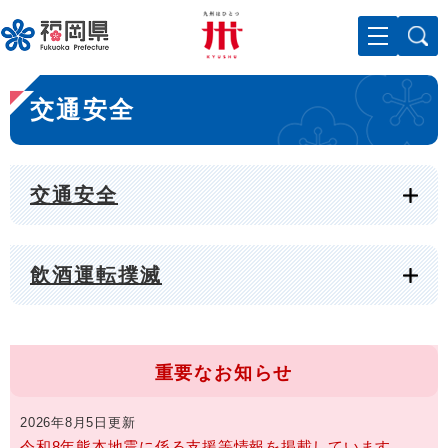
ペ
メニューを飛ばして本文へ
ー
ジ
の
本
先
交通安全
文
頭
で
す
。
交通安全
飲酒運転撲滅
重要なお知らせ
2026年8月5日更新
令和8年熊本地震に係る支援等情報を掲載しています