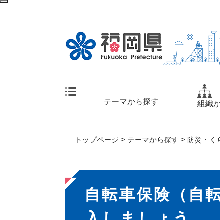
ペ
検
ー
索
ジ
エ
の
リ
先
ア
頭
へ
で
す
。
テーマから探す
組織
トップページ
>
テーマから探す
>
防災・く
本
自転車保険（自
文
入しましょう