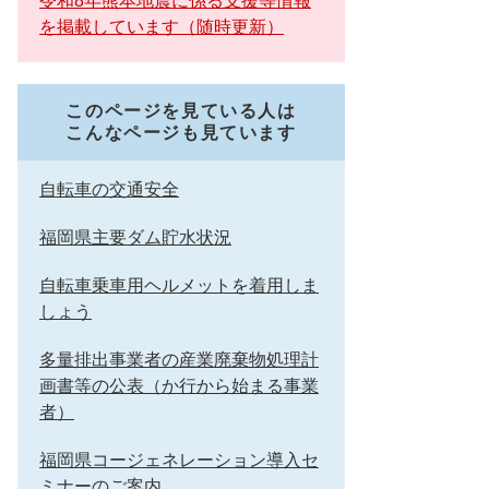
令和8年熊本地震に係る支援等情報
を掲載しています（随時更新）
このページを見ている人は
こんなページも見ています
自転車の交通安全
福岡県主要ダム貯水状況
自転車乗車用ヘルメットを着用しま
しょう
多量排出事業者の産業廃棄物処理計
画書等の公表（か行から始まる事業
者）
福岡県コージェネレーション導入セ
ミナーのご案内