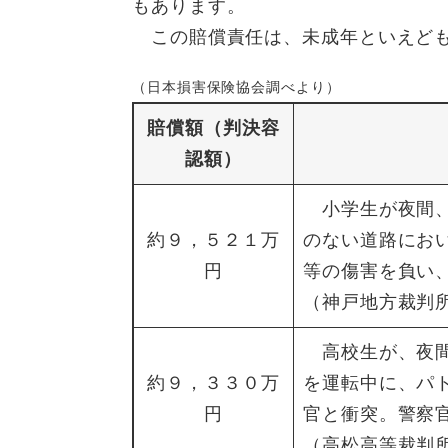
もあります。
この賠償責任は、未成年といえど
（日本損害保険協会調べより）
賠償額（判決容
認額）
小学生が夜間、
約９，５２１万
のない道路にお
円
等の傷害を負い
（神戸地方裁判所
高校生が、夜間
約９，３３０万
を運転中に、パ
円
官と衝突。警察
（高松高等裁判所