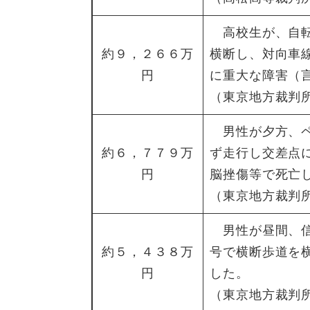
高校生が、自転
約９，２６６万
横断し、対向車
円
に重大な障害（
（東京地方裁判所
男性が夕方、ペ
約６，７７９万
ず走行し交差点
円
脳挫傷等で死亡
（東京地方裁判所
男性が昼間、信
約５，４３８万
号で横断歩道を
円
した。
（東京地方裁判所