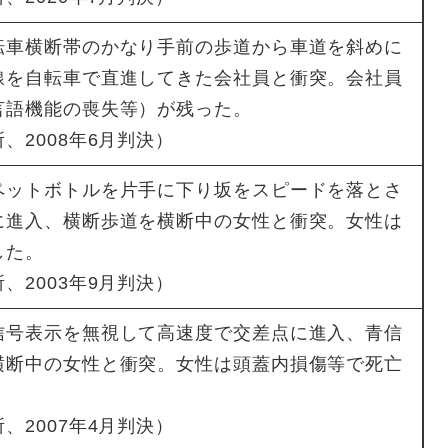
車横断帯のかなり手前の歩道から車道を斜めに
線を自転車で直進してきた会社員と衝突。会社員
言語機能の喪失等）が残った。
、2008年6月判決）
ットボトルを片手に下り坂をスピードを落とさ
に進入、横断歩道を横断中の女性と衝突。女性は
した。
、2003年9月判決）
号表示を無視して高速度で交差点に進入、青信
横断中の女性と衝突。女性は頭蓋内損傷等で死亡
、2007年4月判決）