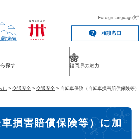
メニューを飛ばして本文へ
Foreign language
文
相談窓口
から探す
福岡県の魅力
らし
>
交通安全
>
交通安全
>
自転車保険（自転車損害賠償保険等
転車損害賠償保険等）に加