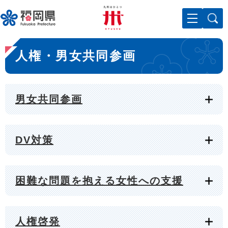
ペ
メニューを飛ばして本文へ
ー
ジ
の
本
先
人権・男女共同参画
文
頭
で
す
。
男女共同参画
DV対策
困難な問題を抱える女性への支援
人権啓発