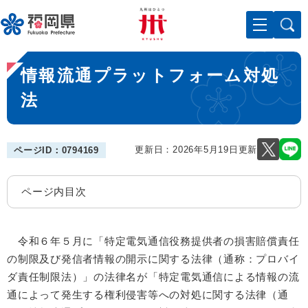
ペ
メニューを飛ばして本文へ
ー
ジ
の
本
先
情報流通プラットフォーム対処
文
頭
で
法
す
。
更新日：2026年5月19日更新
ページID：0794169
ページ内目次
令和６年５月に「特定電気通信役務提供者の損害賠償責任
の制限及び発信者情報の開示に関する法律（通称：プロバイ
ダ責任制限法）」の法律名が「特定電気通信による情報の流
通によって発生する権利侵害等への対処に関する法律（通