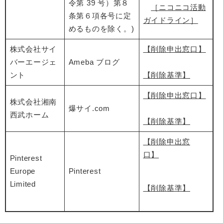
令第 39 号）第８
［ニコニコ活動
条第６項各号に定
ガイドライン］
めるものを除く。)
株式会社サイ
【削除申出窓口】
バーエージェ
Ameba ブログ
ント
【削除基準】
【削除申出窓口】
株式会社湘南
爆サイ.com
西武ホーム
【削除基準】
【削除申出窓
口】
Pinterest
Europe
Pinterest
Limited
【削除基準】