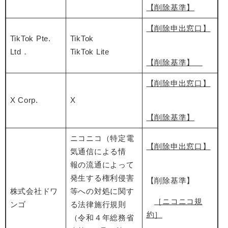
【削除基準】
【削除申出窓口】
TikTok Pte.
TikTok
Ltd．
TikTok Lite
【削除基準】
【削除申出窓口】
X Corp.
X
【削除基準】
ニコニコ（特定電
【削除申出窓口】
気通信による情
報の流通によって
発生する権利侵害
【削除基準】
株式会社ドワ
等への対処に関す
［ニコニコ規
ンゴ
る法律施行規則
約］
（令和４年総務省