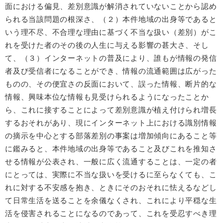
面における偏見、差別意識が解消されていないことから認め
られる当該問題の根深さ、（２）本件地域の出身等であると
いう理不尽、不合理な理由に基づく不当な扱い（差別）がこ
れを受けた者のその後の人生に与える影響の甚大さ、そし
て、（３）インターネットの普及により、誰もが情報の発信
者及び受信者になることができ、情報の流通範囲は広がった
ものの、その便宜さの反面において、誤った情報、断片的な
情報、興味本位な情報も見受けられるようになったことか
ら、これに接することによって差別意識が植え付けられ増長
するおそれがあり、現にインターネット上における識別情報
の摘示を中心とする部落差別の事案は増加傾向にあること等
に鑑みると、本件地域の出身等であること及びこれを推知さ
せる情報が公表され、一般に広く流通することは、一定の者
にとっては、実際に不当な扱いを受けるに至らなくても、こ
れに対する不安感を抱き、ときにそのおそれに怯えるなどし
て日常生活を送ることを余儀なくされ、これにより平穏な生
活を侵害されることになるのであって、これを受忍すべき理