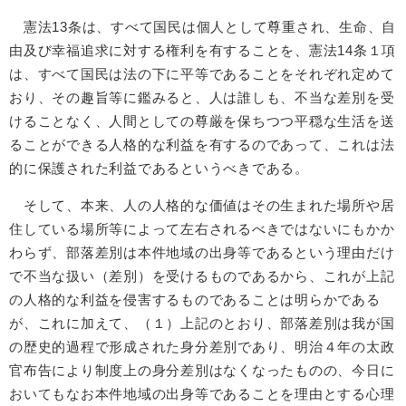
憲法13条は、すべて国民は個人として尊重され、生命、自
由及び幸福追求に対する権利を有することを、憲法14条１項
は、すべて国民は法の下に平等であることをそれぞれ定めて
おり、その趣旨等に鑑みると、人は誰しも、不当な差別を受
けることなく、人間としての尊厳を保ちつつ平穏な生活を送
ることができる人格的な利益を有するのであって、これは法
的に保護された利益であるというべきである。
そして、本来、人の人格的な価値はその生まれた場所や居
住している場所等によって左右されるべきではないにもかか
わらず、部落差別は本件地域の出身等であるという理由だけ
で不当な扱い（差別）を受けるものであるから、これが上記
の人格的な利益を侵害するものであることは明らかである
が、これに加えて、（１）上記のとおり、部落差別は我が国
の歴史的過程で形成された身分差別であり、明治４年の太政
官布告により制度上の身分差別はなくなったものの、今日に
おいてもなお本件地域の出身等であることを理由とする心理