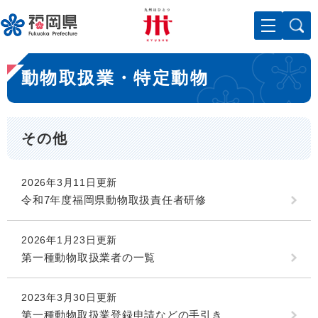
ペ
メニューを飛ばして本文へ
ー
ジ
の
本
先
動物取扱業・特定動物
文
頭
で
す
。
その他
2026年3月11日更新
令和7年度福岡県動物取扱責任者研修
2026年1月23日更新
第一種動物取扱業者の一覧
2023年3月30日更新
第一種動物取扱業登録申請などの手引き