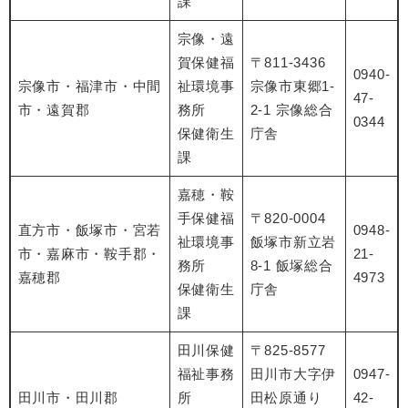
課
宗像・遠
賀保健福
〒811-3436
0940-
宗像市・福津市・中間
祉環境事
宗像市東郷1-
47-
市・遠賀郡
務所
2-1 宗像総合
0344
保健衛生
庁舎
課
嘉穂・鞍
⼿保健福
〒820-0004
直⽅市・飯塚市・宮若
0948-
祉環境事
飯塚市新⽴岩
市・嘉⿇市・鞍⼿郡・
21-
務所
8-1 飯塚総合
嘉穂郡
4973
保健衛生
庁舎
課
田川保健
〒825-8577
福祉事務
田川市大字伊
0947-
田川市・田川郡
所
田松原通り
42-