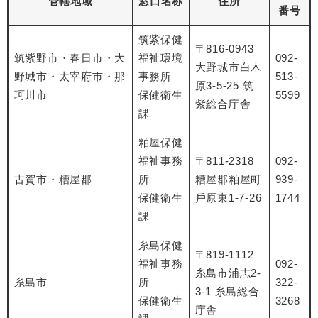
管轄地域
窓口名称
住所
番号
筑紫保健
〒816-0943
筑紫野市・春日市・大
福祉環境
092-
大野城市白木
野城市・太宰府市・那
事務所
513-
原3-5-25 筑
珂川市
保健衛生
5599
紫総合庁舎
課
粕屋保健
福祉事務
〒811-2318
092-
古賀市・糟屋郡
所
糟屋郡粕屋町
939-
保健衛生
⼾原東1-7-26
1744
課
糸島保健
〒819-1112
福祉事務
092-
糸島市浦志2-
糸島市
所
322-
3-1 糸島総合
保健衛生
3268
庁舎