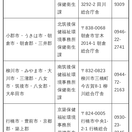
保健衛生
3292-2 田川
9309
課
総合庁舎
北筑後保
〒838-0068
健福祉環
0946-
小郡市・うきは市・朝
朝倉市甘木
境事務所
22-
倉市・朝倉郡・三井郡
2014-1 朝倉
保健衛生
2741
総合庁舎
課
南筑後保
柳川市・みやま市・大
〒832-0823
健福祉環
0944-
川市・三潴郡・八女
柳川市三橋町
境事務所
72-
市・筑後市・八女郡・
今古賀8-1 柳
保健衛生
2163
大牟田市
川総合庁舎
課
京築保健
〒824-0005
福祉環境
0930-
⾏橋市・豊前市・京都
⾏橋市中央1-
事務所
23-
郡・築上郡
2-1 ⾏橋総合