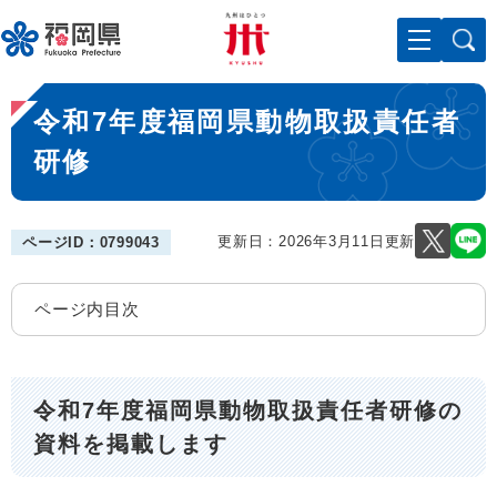
ペ
メニューを飛ばして本文へ
ー
ジ
の
本
先
令和7年度福岡県動物取扱責任者
文
頭
で
研修
す
。
更新日：2026年3月11日更新
ページID：0799043
ページ内目次
令和7年度福岡県動物取扱責任者研修の
資料を掲載します