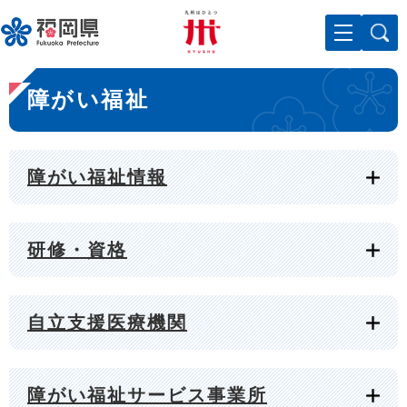
ペ
メニューを飛ばして本文へ
ー
ジ
の
本
先
障がい福祉
文
頭
で
す
。
障がい福祉情報
研修・資格
自立支援医療機関
障がい福祉サービス事業所