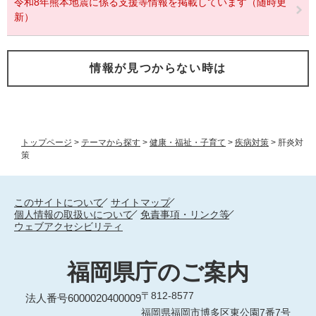
令和8年熊本地震に係る支援等情報を掲載しています（随時更
新）
情報が見つからない時は
トップページ
>
テーマから探す
>
健康・福祉・子育て
>
疾病対策
>
肝炎対
策
このサイトについて
サイトマップ
個人情報の取扱いについて
免責事項・リンク等
ウェブアクセシビリティ
福岡県庁のご案内
〒812-8577
法人番号6000020400009
福岡県福岡市博多区東公園7番7号