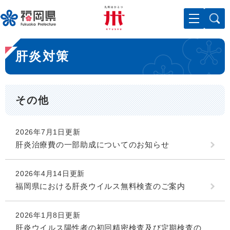
ペ
メニューを飛ばして本文へ
ー
ジ
の
本
先
肝炎対策
文
頭
で
す
。
その他
2026年7月1日更新
肝炎治療費の一部助成についてのお知らせ
2026年4月14日更新
福岡県における肝炎ウイルス無料検査のご案内
2026年1月8日更新
肝炎ウイルス陽性者の初回精密検査及び定期検査の