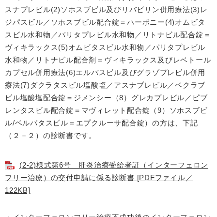
スナプレビル(2)ソホスブビル及びリバビリン併用療法(3)レ
ジパスビル／ソホスブビル配合錠＝ハーボニー(4)オムビタ
スビル水和物／パリタプレビル水和物／リトナビル配合錠＝
ヴィキラックス(5)オムビタスビル水和物／パリタプレビル
水和物／リトナビル配合剤＝ヴィキラックス及びレベトール
カプセル併用療法(6)エルバスビル及びグラゾプレビル併用
療法(7)ダクラタスビル塩酸塩／アスナプレビル／ベクラブ
ビル塩酸塩配合錠＝ジメンシー（8）グレカプレビル／ピブ
レンタスビル配合錠＝マヴィレット配合錠（9）ソホスブビ
ル/ベルパタスビル＝エプクルーサ配合錠）の方は、下記
（２－２）の診断書です。
(2-2)様式第6号 肝炎治療受給者証（インターフェロン
フリー治療）の交付申請に係る診断書 [PDFファイル／
122KB]