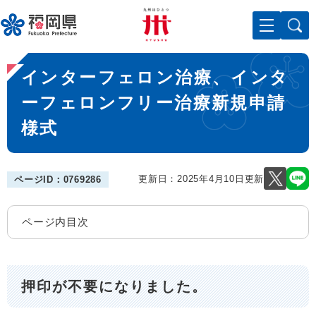
ペ
メニューを飛ばして本文へ
ー
ジ
の
本
先
インターフェロン治療、インタ
文
頭
で
ーフェロンフリー治療新規申請
す
様式
。
更新日：2025年4月10日更新
ページID：0769286
ページ内目次
押印が不要になりました。