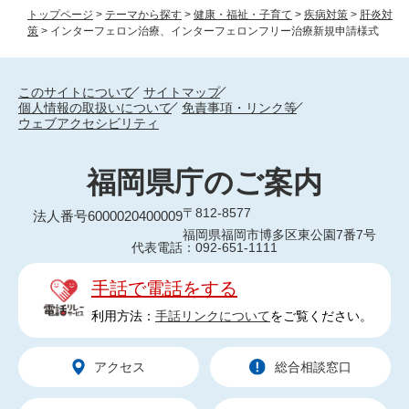
トップページ
>
テーマから探す
>
健康・福祉・子育て
>
疾病対策
>
肝炎対
策
>
インターフェロン治療、インターフェロンフリー治療新規申請様式
このサイトについて
サイトマップ
個人情報の取扱いについて
免責事項・リンク等
ウェブアクセシビリティ
福岡県庁のご案内
〒812-8577
法人番号6000020400009
福岡県福岡市博多区東公園7番7号
代表電話：092-651-1111
手話で電話をする
利用方法：
手話リンクについて
をご覧ください。
アクセス
総合相談窓口