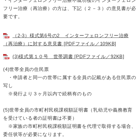
・インターフェロンフリー治療不成功後のインターフェロン
フリー治療（再治療）の方は、下記（２－３）の意見書が必
要です。
（2-3）様式第6号の2 インターフェロンフリー治療
（再治療）に対する意見書 [PDFファイル／109KB]
(3)様式第１０号 世帯調書 [PDFファイル／92KB]
(4)世帯全員の住民票
・申請者と同一の世帯に属する全員の記載がある住民票の
写し
※発行より３ヶ月以内で続柄有のもの
(5)世帯全員の市町村民税課税額証明書（乳幼児や義務教育
を受けている者の証明書は不要）
※家族の市町村民税課税額証明書を代理で取得する場合、
委任状等が必要になります。