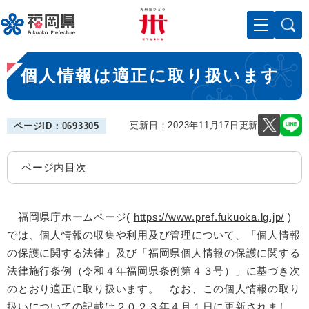
ペ
メニューを飛ばして本文へ
ー
ジ
の
本
先
個人情報は適正に取り扱います
文
頭
で
す
。
更新日：2023年11月17日更新
ページID：0693305
ページ内目次
福岡県庁ホームページ(
https://www.pref.fukuoka.lg.jp/
)
では、個人情報の収集や利用及び管理について、「個人情報
の保護に関する法律」及び「福岡県個人情報の保護に関する
法律施行条例（令和４年福岡県条例第４３号）」に基づき次
のとおり適正に取り扱います。 なお、この個人情報の取り
扱いについての記載は２０２３年４月１日に更新されまし