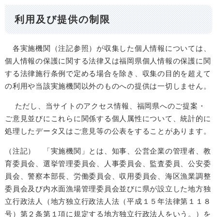
利用及び提供の制限
各実施機関（注記参照）が収集した個人情報については、
個人情報の保護に関する法律又は福岡県個人情報の保護に関
する法律施行条例で定める場合を除き、収集の目的を超えて
の利用や当該実施機関以外のものへの提供は一切しません。
ただし、当サイトのアクセス情報、福岡県へのご提案・
ご意見並びにこれらに関係する個人属性について、統計的に
処理したデータ又はご意見等の公表をすることがあります。
（注記） 「実施機関」とは、知事、公営企業の管理者、教
育委員会、選挙管理委員会、人事委員会、監査委員、公安委
員会、警察本部長、労働委員会、収用委員会、海区漁業調整
委員会及び内水面漁場管理委員会並びに県が設立した地方独
立行政法人（地方独立行政法人法（平成１５年法律第１１８
号）第２条第１項に規定する地方独立行政法人をいう。）を