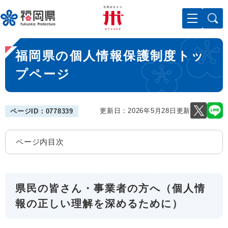
ペ
メニューを飛ばして本文へ
ー
ジ
の
本
先
福岡県の個人情報保護制度トッ
文
頭
で
プページ
す
。
更新日：2026年5月28日更新
ページID：0778339
ページ内目次
県民の皆さん・事業者の方へ（個人情
報の正しい理解を深めるために）