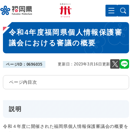
ペ
メニューを飛ばして本文へ
ー
ジ
の
本
先
令和4年度福岡県個人情報保護審
文
頭
で
議会における審議の概要
す
。
更新日：2023年3月16日更新
ページID：0696035
ページ内目次
説明
令和４年度に開催された福岡県個人情報保護審議会の概要を