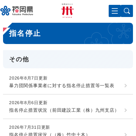
ペ
メニューを飛ばして本文へ
ー
ジ
の
本
先
指名停止
文
頭
で
す
。
その他
2026年8月7日更新
暴力団関係事業者に対する指名停止措置等一覧表
2026年8月6日更新
指名停止措置状況（前田建設工業（株）九州支店）
2026年7月31日更新
指名停止措置状況（（株）竹中土木）