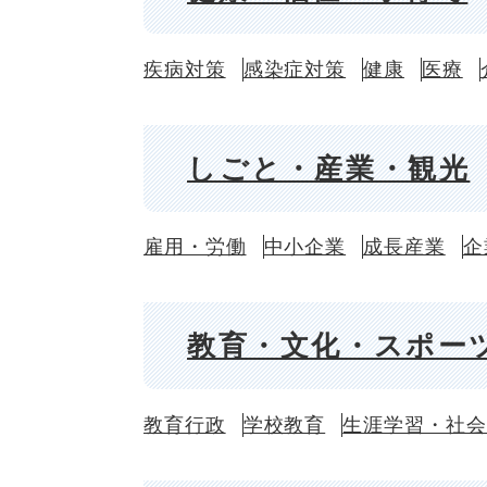
疾病対策
感染症対策
健康
医療
しごと・産業・観光
雇用・労働
中小企業
成長産業
企
教育・文化・スポー
教育行政
学校教育
生涯学習・社会