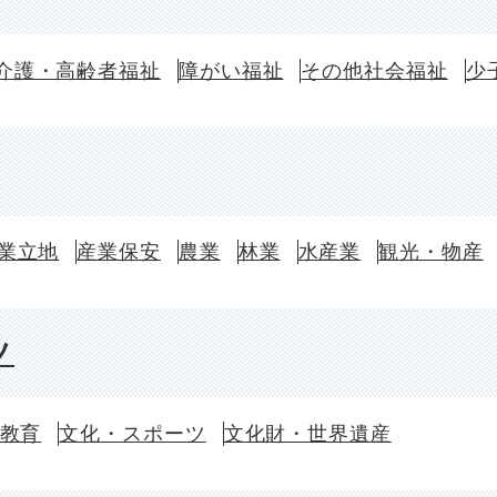
介護・高齢者福祉
障がい福祉
その他社会福祉
少
業立地
産業保安
農業
林業
水産業
観光・物産
ツ
教育
文化・スポーツ
文化財・世界遺産