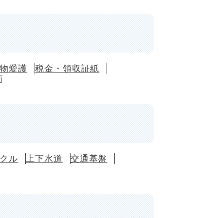
物愛護
税金・領収証紙
画
クル
上下水道
交通基盤