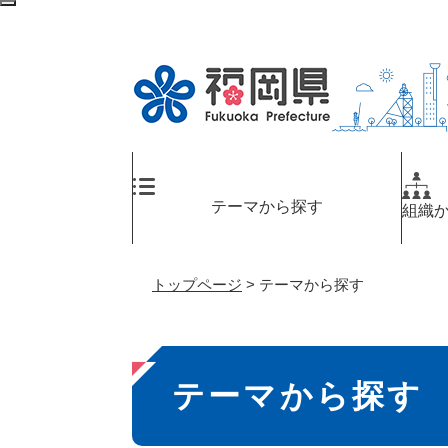
ペ
検
ー
索
ジ
エ
の
リ
先
ア
頭
へ
で
す
。
テーマから探す
組織
トップページ
>
テーマから探す
本
テーマから探す
文