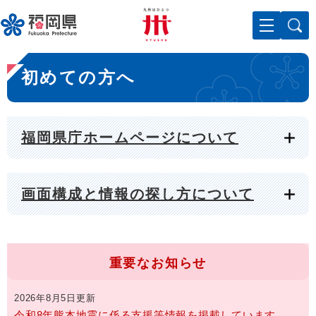
ペ
メニューを飛ばして本文へ
ー
ジ
の
本
先
初めての方へ
文
頭
で
す
。
福岡県庁ホームページについて
画面構成と情報の探し方について
重要なお知らせ
2026年8月5日更新
令和8年熊本地震に係る支援等情報を掲載しています