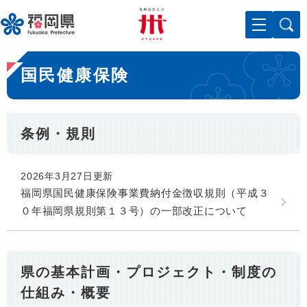
ペ
メニューを飛ばして本文へ
ー
ジ
の
本
先
国民健康保険
文
頭
で
す
。
条例・規則
2026年3月27日更新
福岡県国民健康保険事業費納付金徴収規則（平成３
０年福岡県規則第１３号）の一部改正について
県の基本計画・プロジェクト・制度の
仕組み・概要