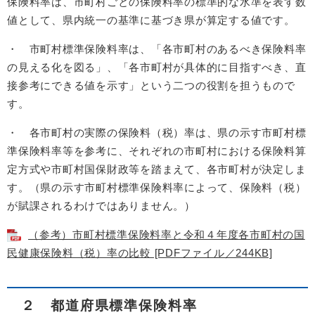
保険料率は、市町村ごとの保険料率の標準的な水準を表す数
値として、県内統一の基準に基づき県が算定する値です。
・ 市町村標準保険料率は、「各市町村のあるべき保険料率
の見える化を図る」、「各市町村が具体的に目指すべき、直
接参考にできる値を示す」という二つの役割を担うもので
す。
・ 各市町村の実際の保険料（税）率は、県の示す市町村標
準保険料率等を参考に、それぞれの市町村における保険料算
定方式や市町村国保財政等を踏まえて、各市町村が決定しま
す。（県の示す市町村標準保険料率によって、保険料（税）
が賦課されるわけではありません。）
（参考）市町村標準保険料率と令和４年度各市町村の国
民健康保険料（税）率の比較 [PDFファイル／244KB]
２ 都道府県標準保険料率