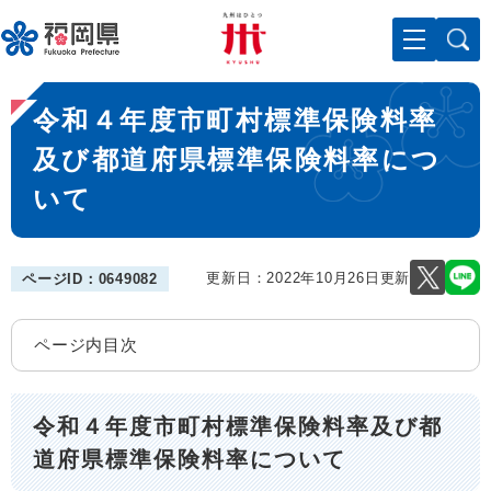
ペ
メニューを飛ばして本文へ
ー
ジ
の
本
先
令和４年度市町村標準保険料率
文
頭
で
及び都道府県標準保険料率につ
す
いて
。
更新日：2022年10月26日更新
ページID：0649082
ページ内目次
令和４年度市町村標準保険料率及び都
道府県標準保険料率について