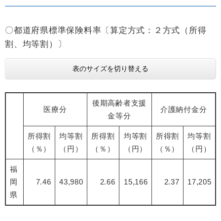
〇都道府県標準保険料率〔算定方式：２方式（所得
割、均等割）〕
表のサイズを切り替える
後期高齢者支援
医療分
介護納付金分
金等分
所得割
均等割
所得割
均等割
所得割
均等割
（％）
（円）
（％）
（円）
（％）
（円）
福
岡
7.46
43,980
2.66
15,166
2.37
17,205
県