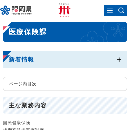
ペ
メニューを飛ばして本文へ
ー
ジ
の
本
先
医療保険課
文
頭
で
す
。
新着情報
ページ内目次
主な業務内容
国民健康保険