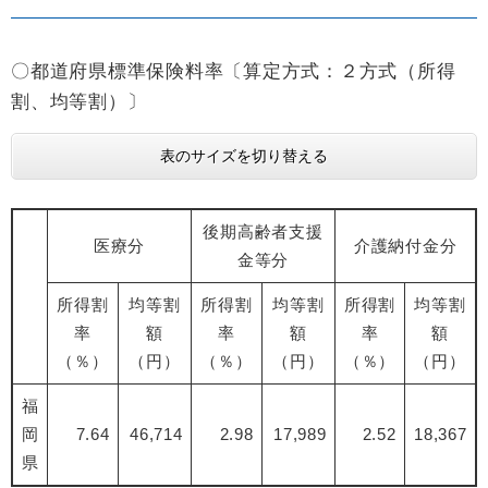
〇都道府県標準保険料率〔算定方式：２方式（所得
割、均等割）〕
表のサイズを切り替える
後期高齢者支援
医療分
介護納付金分
金等分
所得割
均等割
所得割
均等割
所得割
均等割
率
額
率
額
率
額
（％）
（円）
（％）
（円）
（％）
（円）
福
岡
7.64
46,714
2.98
17,989
2.52
18,367
県