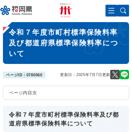
ペ
メニューを飛ばして本文へ
ー
ジ
の
本
先
令和７年度市町村標準保険料率
文
頭
で
及び都道府県標準保険料率につ
す
いて
。
更新日：2025年7月7日更新
ページID：0780060
ページ内目次
令和７年度市町村標準保険料率及び都
道府県標準保険料率について