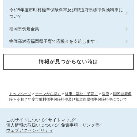
令和8年度市町村標準保険料率及び都道府県標準保険料率に
ついて
福岡県例規全集
物価高対応福岡県子育て応援金を支給します！
情報が見つからない時は
トップページ
>
テーマから探す
>
健康・福祉・子育て
>
医療
>
国民健康保
険
>
令和７年度市町村標準保険料率及び都道府県標準保険料率について
このサイトについて
サイトマップ
個人情報の取扱いについて
免責事項・リンク等
ウェブアクセシビリティ