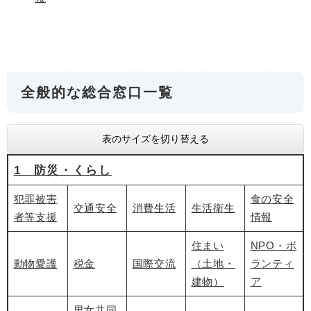
全般的な総合窓口一覧
表のサイズを切り替える
1 防災・くらし
犯罪被害
食の安全
交通安全
消費生活
生活衛生
者等支援
情報
住まい
NPO・ボ
動物愛護
税金
国際交流
（土地・
ランティ
建物）
ア
男女共同