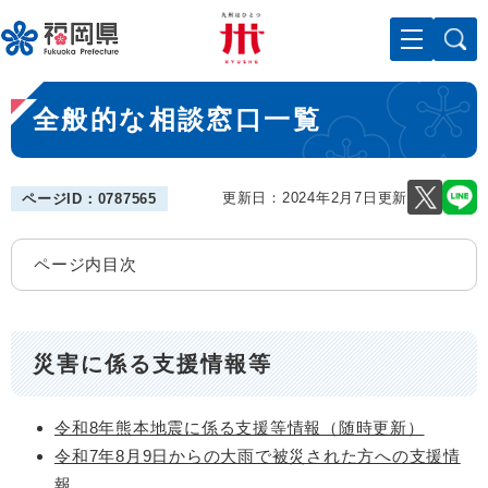
ペ
メニューを飛ばして本文へ
ー
ジ
の
本
先
全般的な相談窓口一覧
文
頭
で
す
。
更新日：2024年2月7日更新
ページID：0787565
ページ内目次
災害に係る支援情報等
令和8年熊本地震に係る支援等情報（随時更新）
令和7年8月9日からの大雨で被災された方への支援情
報