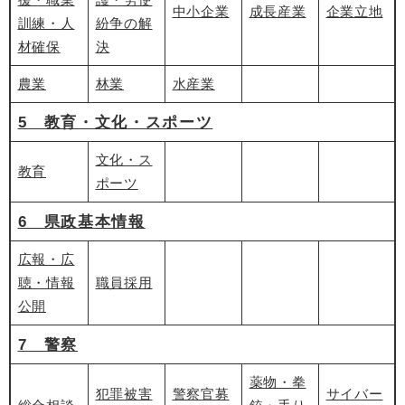
中小企業
成長産業
企業立地
訓練・人
紛争の解
材確保
決
農業
林業
水産業
5 教育・文化・スポーツ
文化・ス
教育
ポーツ
6 県政基本情報
広報・広
聴・情報
職員採用
公開
7 警察
薬物・拳
犯罪被害
警察官募
サイバー