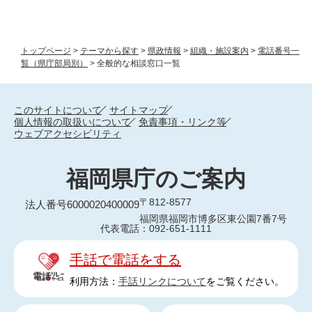
トップページ
>
テーマから探す
>
県政情報
>
組織・施設案内
>
電話番号一
覧（県庁部局別）
>
全般的な相談窓口一覧
このサイトについて
サイトマップ
個人情報の取扱いについて
免責事項・リンク等
ウェブアクセシビリティ
福岡県庁のご案内
〒812-8577
法人番号6000020400009
福岡県福岡市博多区東公園7番7号
代表電話：092-651-1111
手話で電話をする
利用方法：
手話リンクについて
をご覧ください。