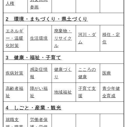
人権
参画
2 環境・まちづくり・県土づくり
エネルギ
廃棄物・
河川・ダ
移住・定
ー・温暖
生活環境
リサイク
ム
住
化対策
ル
3 健康・福祉・子育て
感染症情
健康づく
こころの
疾病対策
医療
報
り
健康
高齢者福
障がい福
子育て支
青少年健
地域福祉
祉
祉
援
全育成
4 しごと・産業・観光
就職支
労働者保
援・職業
護・労使