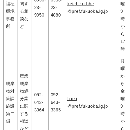
福祉
関す
keichiku-hhe
曜
23-
23-
環境
る相
@pref.fukuoka.lg.jp
9
9050
4880
事務
談な
時
所
ど
か
ら
17
時
月
曜
産業
か
廃棄
廃棄
ら
物対
物処
金
092-
092-
策課
分業
haiki
曜
643-
643-
施設
に関
@pref.fukuoka.lg.jp
9
3364
3365
第二
する
時
係
相談
か
など
ら