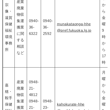
産業
宗
か
廃棄
像・
ら
物収
遠賀
金
集運
0940-
0940-
保健
munakataonga-hhe
曜
搬業
36-
36-
福祉
@pref.fukuoka.lg.jp
9
に関
6322
2592
環境
時
する
事務
か
相談
所
ら
など
17
時
月
曜
産業
0948-
嘉
か
廃棄
21-
穂・
ら
物収
4812
鞍手
金
集運
0948-
0948-
保健
kahokurate-hhe
曜
搬業
21-
23-