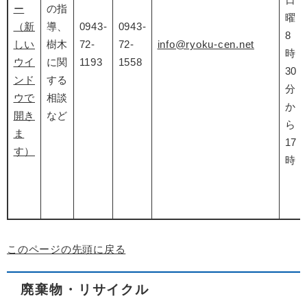
ー
の指
曜
（新
導、
0943-
0943-
8
しい
樹木
72-
72-
info@ryoku-cen.net​
時
ウイ
に関
1193
1558
30
ンド
する
分
ウで
相談
か
開き
など
ら
ま
17
す）
時
このページの先頭に戻る
廃棄物・リサイクル