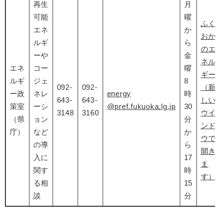
再生
月
可能
曜
ふく
エネ
か
おか
ルギ
ら
のエ
ーや
金
ネル
エネ
コー
曜
ギー
ルギ
ジェ
8
092-
092-
（新
ー政
ネレ
energy
時
643-
643-
しい
策室
ーシ
@pref.fukuoka.lg.jp
30
3148
3160
ウイ
（県
ョン
分
ンド
庁）
など
か
ウで
の導
ら
開き
入に
17
ま
関す
時
す）
る相
15
談
分