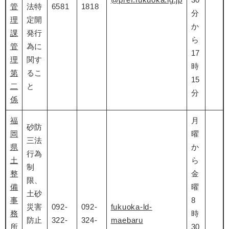
管
法特
6581
1818
分
理
定開
か
課
発行
ら
管
為に
17
理
関す
時
第
るこ
15
二
と
分
係
福
月
砂防
岡
曜
三法
県
か
行為
土
ら
制
整
金
限、
備
曜
土砂
事
8
災害
092-
092-
fukuoka-ld-
務
時
防止
322-
324-
maebaru
所
30