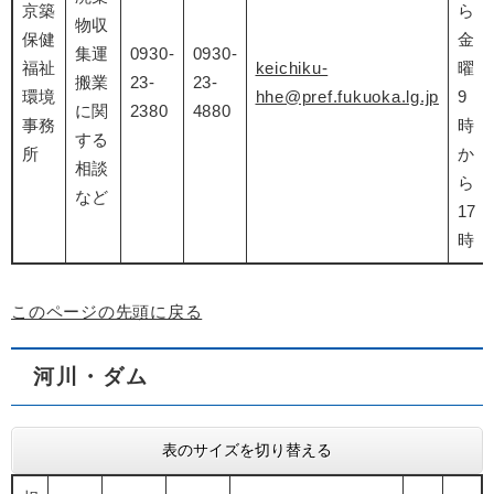
京築
ら
物収
保健
金
集運
0930-
0930-
福祉
keichiku-
曜
搬業
23-
23-
環境
hhe@pref.fukuoka.lg.jp
9
に関
2380
4880
事務
時
する
所
か
相談
ら
など
17
時
このページの先頭に戻る
河川・ダム
表のサイズを切り替える