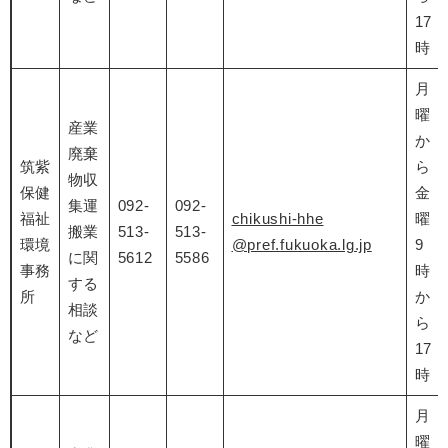
17
時
月
曜
産業
か
廃棄
筑紫
ら
物収
保健
金
集運
092-
092-
福祉
chikushi-hhe
曜
搬業
513-
513-
環境
@pref.fukuoka.lg.jp
9
に関
5612
5586
事務
時
する
所
か
相談
ら
など
17
時
月
曜