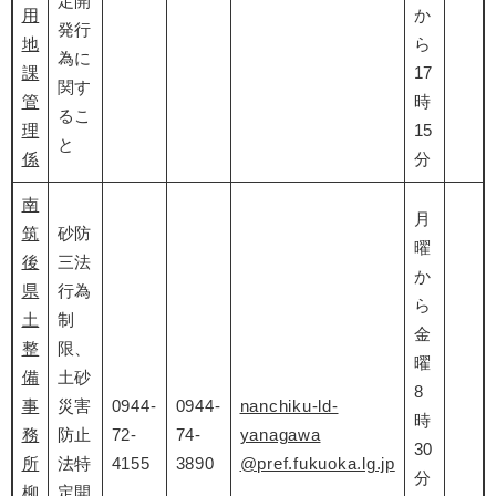
定開
用
か
発行
地
ら
為に
課
17
関す
管
時
るこ
理
15
と
係
分
南
月
筑
砂防
曜
後
三法
か
県
行為
ら
土
制
金
整
限、
曜
備
土砂
8
事
災害
0944-
0944-
nanchiku-ld-
時
務
防止
72-
74-
yanagawa
30
所
法特
4155
3890
@pref.fukuoka.lg.jp
分
柳
定開