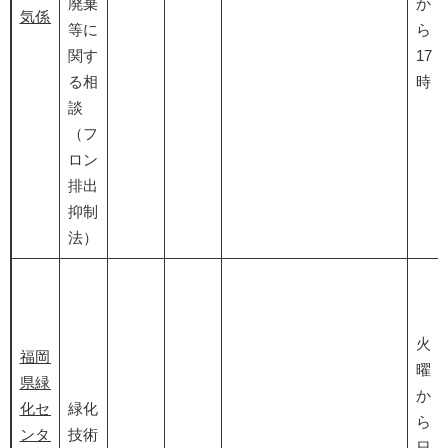
廃棄
か
気係
等に
ら
関す
17
る相
時
談
（フ
ロン
排出
抑制
法）
火
福岡
曜
県緑
か
化セ
緑化
ら
ンタ
技術
日