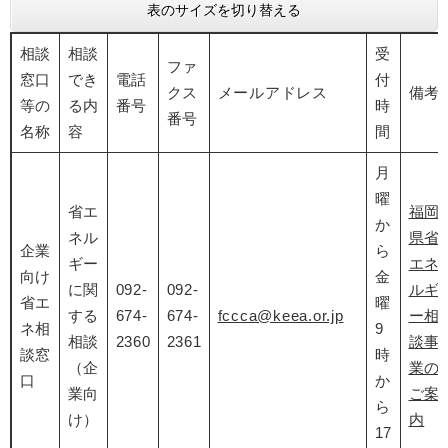
表のサイズを切り替える
相談
相談
受
ファ
窓口
でき
電話
付
クス
メールアドレス
備考
等の
る内
番号
時
番号
名称
容
間
月
曜
省エ
福岡
か
ネル
県省
企業
ら
ギー
エネ
向け
金
に関
092-
092-
ルギ
省エ
曜
する
674-
674-
fccca@keea.or.jp
ー相
ネ相
9
相談
2360
2361
談事
談窓
時
（企
業の
口
か
業向
ご案
ら
け）
内
17