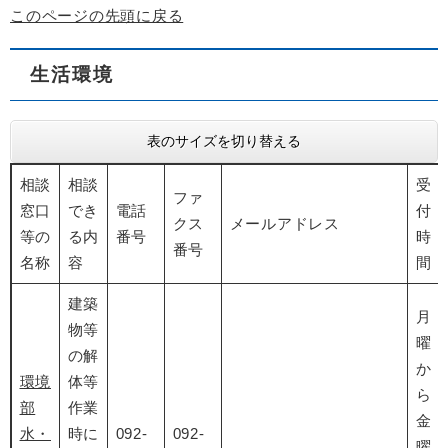
このページの先頭に戻る
生活環境
表のサイズを切り替える
相談
相談
受
ファ
窓口
でき
電話
付
クス
メールアドレス
等の
る内
番号
時
番号
名称
容
間
建築
月
物等
曜
の解
か
環境
体等
ら
部
作業
金
水・
時に
092-
092-
曜