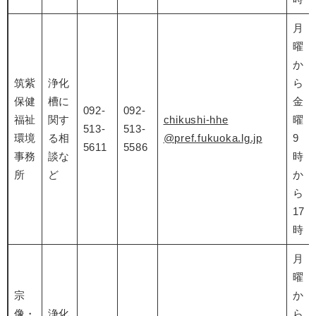
月
曜
か
筑紫
浄化
ら
保健
槽に
金
092-
092-
福祉
関す
chikushi-
hhe
曜
513-
513-
環境
る相
@pref.fukuoka.lg.jp
9
5611
5586
事務
談な
時
所
ど
か
ら
17
時
月
曜
宗
か
像・
浄化
ら