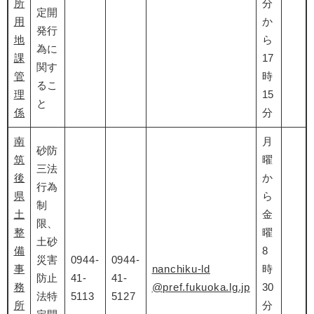
所
分
定開
用
か
発行
地
ら
為に
課
17
関す
管
時
るこ
理
15
と
係
分
南
月
砂防
筑
曜
三法
後
か
行為
県
ら
制
土
金
限、
整
曜
土砂
備
8
災害
0944-
0944-
事
nanchiku-ld
時
防止
41-
41-
務
@pref.fukuoka.lg.jp
30
法特
5113
5127
所
分