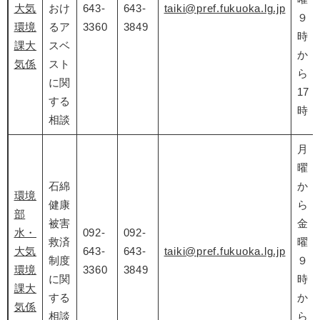
大気
おけ
643-
643-
taiki@pref.fukuoka.lg.jp
９
環境
るア
3360
3849
時
課大
スベ
か
気係
スト
ら
に関
17
する
時
相談
月
曜
石綿
か
環境
健康
ら
部
被害
金
水・
092-
092-
救済
曜
大気
643-
643-
taiki@pref.fukuoka.lg.jp
制度
９
環境
3360
3849
に関
時
課大
する
か
気係
相談
ら