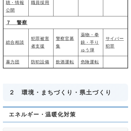
聴・情報
職員採用
公開
７ 警察
薬物・拳
犯罪被害
警察官募
サイバー
総合相談
銃・手り
者支援
集
犯罪
ゅう弾
暴力団
防犯設備
飲酒運転
危険運転
２ 環境
・まちづくり・県土づくり
エネルギー・温暖化対策