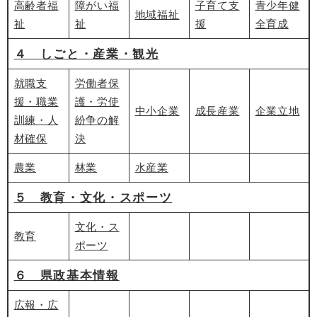
高齢者福
障がい福
子育て支
青少年健
地域福祉
祉
祉
援
全育成
４ しごと・産業・観光
就職支
労働者保
援・職業
護・労使
中小企業
成長産業
企業立地
訓練・人
紛争の解
材確保
決
農業
林業
水産業
５ 教育・文化・スポーツ
文化・ス
教育
ポーツ
６ 県政基本情報
広報・広