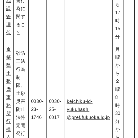
地
発行
ら
課
為に
17
管
関す
時
理
るこ
15
係
と
分
京
月
砂防
築
曜
三法
県
か
行為
土
ら
制
整
金
限、
備
曜
土砂
事
8
災害
0930-
0930-
keichiku-ld-
務
時
防止
23-
25-
yukuhashi
所
30
法特
1746
6917
@pref.fukuoka.lg.jp
行
分
定開
橋
か
発行
支
ら