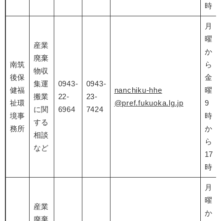
時
月
曜
産業
か
廃棄
南筑
ら
物収
後保
金
集運
0943-
0943-
健福
nanchiku-hhe
曜
搬業
22-
23-
祉環
@pref.fukuoka.lg.jp
9
に関
6964
7424
境事
時
する
務所
か
相談
ら
など
17
時
月
曜
産業
か
廃棄