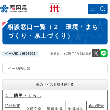
ペ
メニューを飛ばして本文へ
ー
ジ
の
本
先
相談窓口一覧（２ 環境・まち
文
頭
で
づくり・県土づくり）
す
。
更新日：2026年4月1日更新
ページID：0809509
ページ内目次
表のサイズを切り替える
１ 防災・くらし
犯罪被害
食の安全
交通安全
消費生活
生活衛生