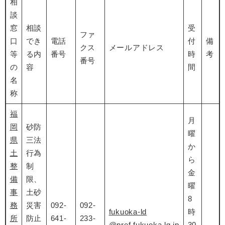
相
談
窓
相談
受
ファ
口
でき
電話
付
備
クス
メールアドレス
等
る内
番号
時
考
番号
の
容
間
名
称
福
月
岡
砂防
曜
県
三法
か
土
行為
ら
整
制
金
備
限、
曜
事
土砂
8
務
災害
092-
092-
fukuoka-ld
時
所
防止
641-
233-
@pref.fukuoka.lg.jp
30