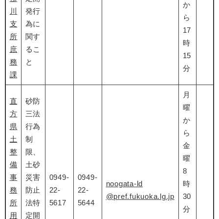
か
川
発行
ら
支
為に
17
所
関す
時
庶
るこ
15
務
と
分
課
月
直
砂防
曜
方
三法
か
県
行為
ら
土
制
金
整
限、
曜
備
土砂
8
事
災害
0949-
0949-
noogata-ld
時
務
防止
22-
22-
@pref.fukuoka.lg.jp
30
所
法特
5617
5644
分
用
定開