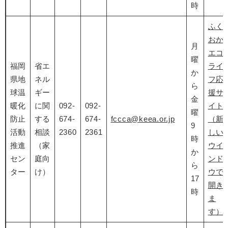
時
ふく
おか
月
エコ
曜
福岡
省エ
ライ
か
県地
ネル
フ応
ら
球温
ギー
援サ
金
暖化
に関
092-
092-
イト
曜
防止
する
674-
674-
fccca@keea.or.jp
（新
9
活動
相談
2360
2361
しい
時
推進
（家
ウイ
か
セン
庭向
ンド
ら
ター
け）
ウで
17
開き
時
ま
す）