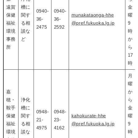
遠賀
槽に
金
0940-
0940-
保健
関す
munakataonga-hhe
曜
36-
36-
福祉
る相
@pref.fukuoka.lg.jp
9
2475
2592
環境
談な
時
事務
ど
か
所
ら
17
時
月
曜
嘉
か
穂・
浄化
ら
鞍手
槽に
金
0948-
0948-
保健
関す
kahokurate-hhe
曜
21-
23-
福祉
る相
@pref.fukuoka.lg.jp
9
4975
4162
環境
談な
時