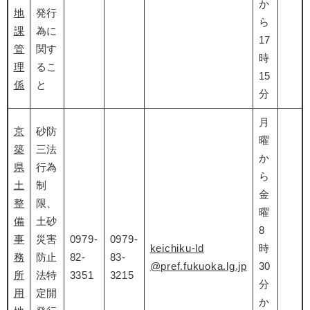
か
地
発行
ら
課
為に
17
管
関す
時
理
るこ
15
係
と
分
月
京
砂防
曜
築
三法
か
県
行為
ら
土
制
金
整
限、
曜
備
土砂
8
事
災害
0979-
0979-
keichiku-ld
時
務
防止
82-
83-
@pref.fukuoka.lg.jp
30
所
法特
3351
3215
分
用
定開
か