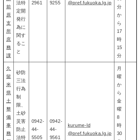
法特
2961
9255
@pref.fukuoka.lg.jp
前
分
定開
原
か
発行
支
ら
為に
所
17
関す
庶
時
るこ
務
15
と
課
分
久
月
砂防
留
曜
三法
米
か
行為
県
ら
制
土
金
限、
整
曜
土砂
備
8
災害
0942-
0942-
事
kurume-ld
時
防止
44-
44-
務
@pref.fukuoka.lg.jp
30
法特
5505
9561