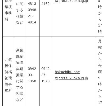
福祉
@pref.fukuoka.lg.jp
9
に関
4813
4162
環境
時
する
0948-
事務
か
相談
21-
所
ら
など
4814
17
時
月
曜
産業
か
廃棄
北筑
ら
物収
後保
金
集運
0942-
0942-
健福
hokuchiku-hhe
曜
搬業
30-
37-
祉環
@pref.fukuoka.lg.jp
9
に関
1058
1973
境事
時
する
務所
か
相談
ら
など
17