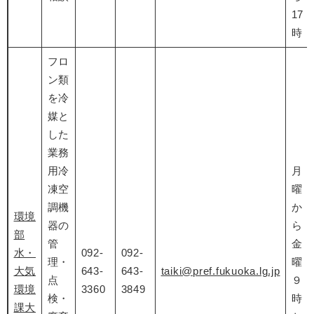
17
時
フロ
ン類
を冷
媒と
した
業務
用冷
月
凍空
曜
調機
か
環境
器の
ら
部
管
金
水・
092-
092-
理・
曜
大気
643-
643-
taiki@pref.fukuoka.lg.jp
点
９
環境
3360
3849
検・
時
課大