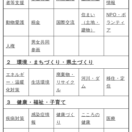
者等支援
情報
住まい
NPO・ボ
動物愛護
税金
国際交流
（土地・
ランティ
建物）
ア
男女共同
人権
参画
２ 環境・まちづくり・県土づくり
エネルギ
廃棄物・
河川・ダ
移住・定
ー・温暖
生活環境
リサイク
ム
住
化対策
ル
３ 健康・福祉・子育て
感染症情
健康づく
こころの
疾病対策
医療
報
り
健康