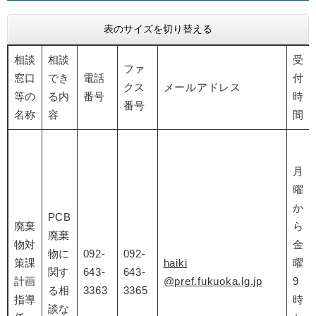
表のサイズを切り替える
相談
相談
受
ファ
窓口
でき
電話
付
クス
メールアドレス
等の
る内
番号
時
番号
名称
容
間
月
曜
か
PCB
廃棄
ら
廃棄
物対
金
物に
092-
092-
策課
haiki
曜
関す
643-
643-
計画
@pref.fukuoka.lg.jp
9
る相
3363
3365
指導
時
談な