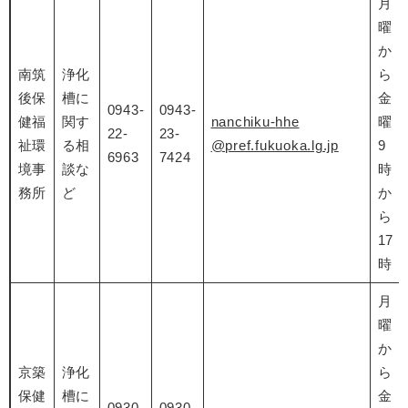
月
曜
か
南筑
浄化
ら
後保
槽に
金
0943-
0943-
健福
関す
nanchiku-
hhe
曜
22-
23-
祉環
る相
@pref.fukuoka.lg.jp
9
6963
7424
境事
談な
時
務所
ど
か
ら
17
時
月
曜
か
京築
浄化
ら
保健
槽に
金
0930-
0930-