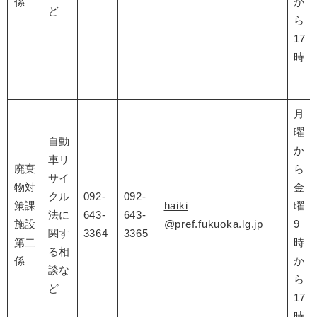
係
か
ど
ら
17
時
月
曜
自動
か
車リ
廃棄
ら
サイ
物対
金
クル
092-
092-
策課
haiki
曜
法に
643-
643-
施設
@pref.fukuoka.lg.jp
9
関す
3364
3365
第二
時
る相
係
か
談な
ら
ど
17
時