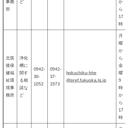
事務
ど
か
所
ら
17
時
月
曜
か
北筑
浄化
ら
後保
槽に
金
0942-
0942-
健福
関す
hokuchiku-
hhe
曜
30-
37-
祉環
る相
@pref.fukuoka.lg.jp
9
1052
1973
境事
談な
時
務所
ど
か
ら
17
時