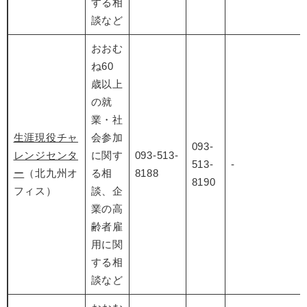
する相
談など
おおむ
ね60
歳以上
の就
業・社
生涯現役チャ
会参加
093-
レンジセンタ
に関す
093-513-
513-
-
ー
（北九州オ
る相
8188
8190
フィス）
談、企
業の高
齢者雇
用に関
する相
談など