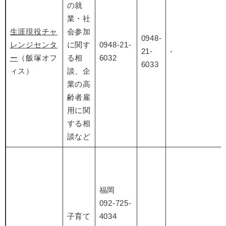
の就
業・社
生涯現役チャ
会参加
0948-
レンジセンタ
に関す
0948-21-
21-
-
ー
（飯塚オフ
る相
6032
6033
ィス）
談、企
業の高
齢者雇
用に関
する相
談など
福岡
092-725-
子育て
4034