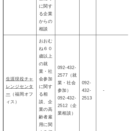
に関す
る企業
からの
相談
おおむ
ね６０
歳以上
の就
092-432-
業・社
2577（就
生涯現役チャ
会参加
業・社会
092-
レンジセンタ
に関す
参加）
432-
-
ー
（福岡オフ
る相
092-432-
2513
ィス）
談、企
2512（企
業の高
業相談）
齢者雇
用に関