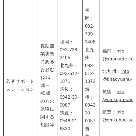
福
岡：
092-
739-
福岡：
3408
長期無
092-739-
北九
福岡：
info
業状態
3405
州：
@saposute.co
にある
北九州：
093-
おおむ
北九州：
info
093-512-
512-
ね15
@kitakyushu-s
若者サポート
1871
1872
歳～
ステーション
筑後：
筑
筑後：
info
49歳
0942-30-
後：
@chikugo-sapo
の方の
0087
0942-
就職に
筑豊：
info
筑豊：
30-
関する
@chikuhou-
sa
0948-21-
0087
相談等
6830
筑