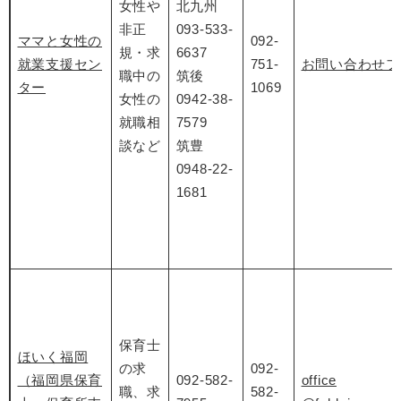
女性や
北九州
非正
093-533-
ママと女性の
092-
規・求
6637
就業支援セン
751-
お問い合わせフ
職中の
筑後
ター
1069
女性の
0942-38-
就職相
7579
談など
筑豊
0948-22-
1681
保育士
ほいく福岡
の求
092-
（福岡県保育
092-582-
office
職、求
582-