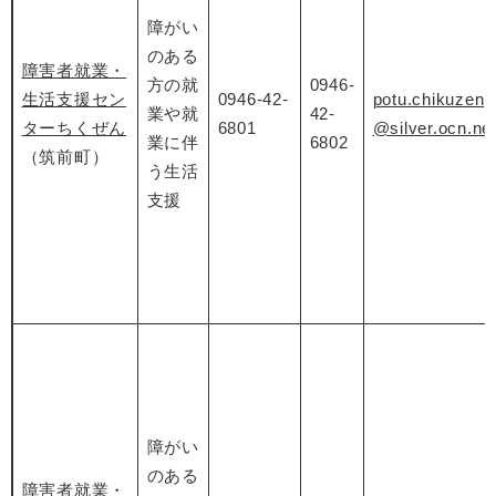
障がい
のある
障害者就業・
方の就
0946-
生活支援セン
0946-42-
potu.chikuzen
業や就
42-
ターちくぜん
6801
@silver.ocn.ne.
業に伴
6802
（筑前町）
う生活
支援
障がい
のある
障害者就業・