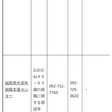
おおむ
ね４０
福岡県中高年
～６５
092-
092-711-
就職支援セン
歳の就
725-
－
7760
ター
職に関
3622
する相
談等