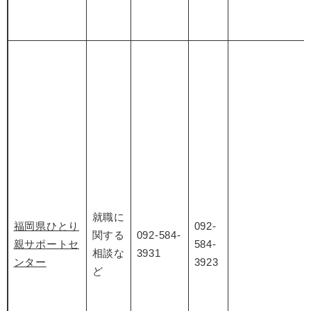
就職に
福岡県ひとり
092-
関する
092-584-
親サポートセ
584-
相談な
3931
ンター
3923
ど