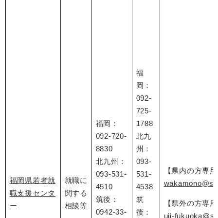
福
岡：
092-
725-
福岡：
1788
092-720-
北九
8830
州：
北九州：
093-
【県内の方専用
093-531-
531-
福岡県若者就
就職に
wakamono@ssc
4510
4538
職支援センタ
関する
筑後：
筑
【県外の方専用
ー
相談等
0942-33-
後：
uij-fukuoka@ss