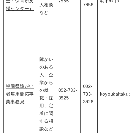
士・保育所支
7955
@fphk.jp
人相談
7956
援センター）
など
障がい
のある
人、企
業から
福岡県障がい
092-
の就
092-733-
者雇用開拓事
733-
koyoukaitaku@
職・採
3925
業事務局
3926
用、定
着に関
する相
談など