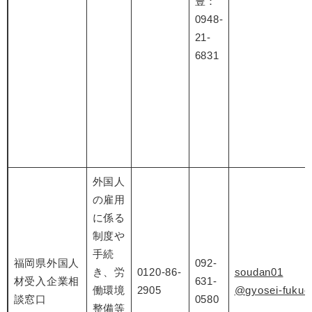
豊：
0948-
21-
6831
外国人
の雇用
に係る
制度や
手続
福岡県外国人
092-
き、労
0120-86-
soudan01
材受入企業相
631-
働環境
2905
@gyosei-fukuok
談窓口
0580
整備等