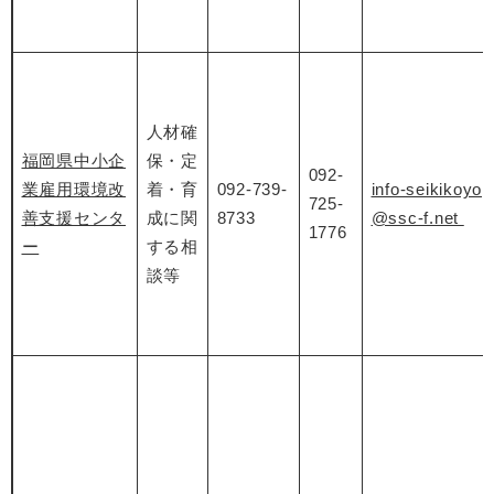
人材確
福岡県中小企
保・定
092-
業雇用環境改
着・育
092-739-
info-seikikoyo
725-
善支援センタ
成に関
8733
@ssc-f.net
1776
ー
する相
談等