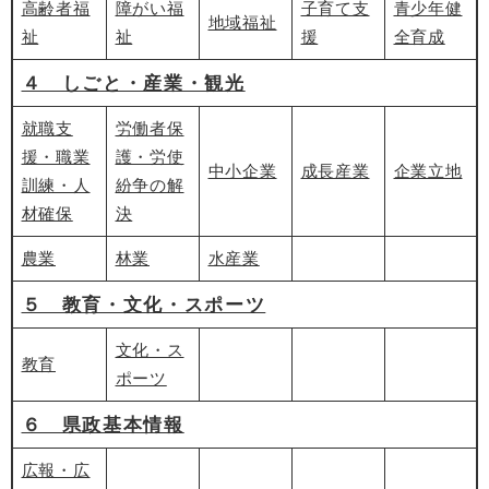
高齢者福
障がい福
子育て支
青少年健
地域福祉
祉
祉
援
全育成
４ しごと・産業・観光
就職支
労働者保
援・職業
護・労使
中小企業
成長産業
企業立地
訓練・人
紛争の解
材確保
決
農業
林業
水産業
５ 教育・文化・スポーツ
文化・ス
教育
ポーツ
６ 県政基本情報
広報・広