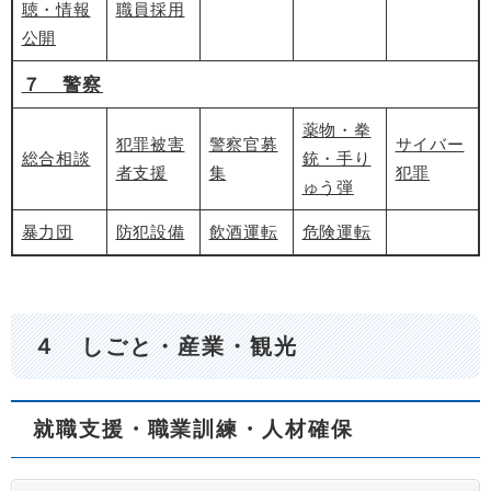
聴・情報
職員採用
公開
７ 警察
薬物・拳
犯罪被害
警察官募
サイバー
総合相談
銃・手り
者支援
集
犯罪
ゅう弾
暴力団
防犯設備
飲酒運転
危険運転
４ しごと・産業
・観光
就職支援・職業訓練・人材確保