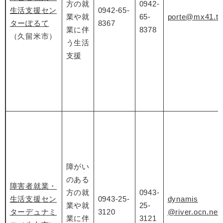
方の就
0942-
生活支援セン
0942-65-
業や就
65-
porte@mx41.tik
ターぽるて
8367
業に伴
8378
（久留米市）
う生活
支援
障がい
のある
障害者就業・
方の就
0943-
生活支援セン
0943-25-
dynamis
業や就
25-
ターデュナミ
3120
@river.ocn.ne.j
業に伴
3121