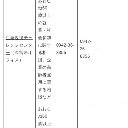
おおむ
ね60
歳以上
の就
業・社
生涯現役チャ
会参加
0942-
レンジセンタ
に関す
0942-36-
36-
-
ー
（久留米オ
る相
8355
8356
フィス）
談、企
業の高
齢者雇
用に関
する相
談など
おおむ
ね60
歳以上