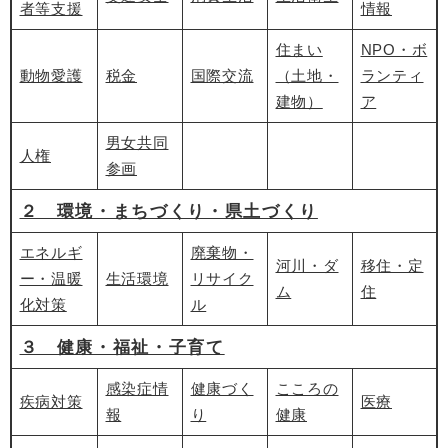
者等支援
情報
住まい
NPO・ボ
動物愛護
税金
国際交流
（土地・
ランティ
建物）
ア
男女共同
人権
参画
２ 環境・まちづくり・県土づくり
エネルギ
廃棄物・
河川・ダ
移住・定
ー・温暖
生活環境
リサイク
ム
住
化対策
ル
３ 健康・福祉・子育て
感染症情
健康づく
こころの
疾病対策
医療
報
り
健康