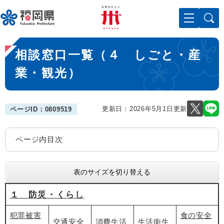
ペ
メニューを飛ばして本文へ
ー
ジ
の
本
先
相談窓口一覧（４ しごと・産
文
頭
で
業・観光）
す
。
更新日：2026年5月1日更新
ページID：0809519
ページ内目次
表のサイズを切り替える
１ 防災・くらし
犯罪被害
食の安全
交通安全
消費生活
生活衛生