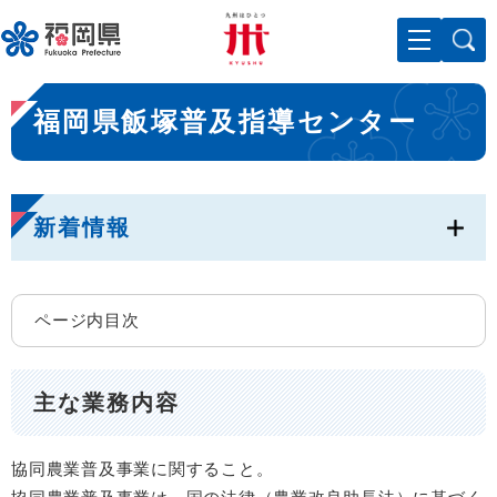
ペ
メニューを飛ばして本文へ
ー
ジ
の
本
先
福岡県飯塚普及指導センター
文
頭
で
す
。
新着情報
ページ内目次
主な業務内容
協同農業普及事業に関すること。