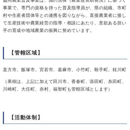
協同農業普及事業は、国の法律（農業改良助長法）に基づく
事業で、専門の資格を持った普及指導員が、県の組織、市町
村や生産者団体等との連携を図りながら、直接農業者に接し
て生産技術や農業経営の指導・相談にあたり、意欲ある担い
手の育成や地域農業の振興に努めています。
【管轄区域】
直方市、飯塚市、宮若市、嘉麻市、小竹町、鞍手町、桂川町
（果樹は、上記に加えて田川市、香春町、添田町、糸田町、
川崎町、大任町、赤村、福智町も管轄区域とします）
【活動体制】