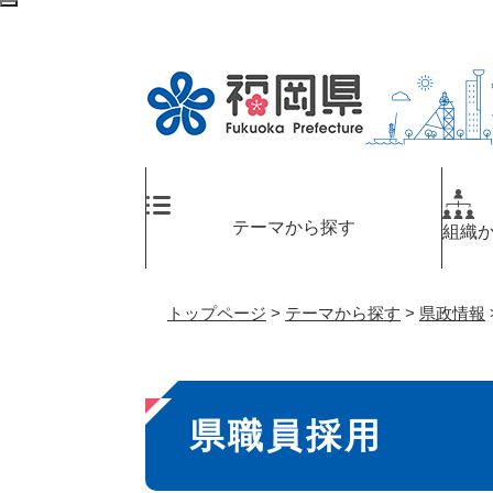
ペ
検
ー
索
ジ
エ
の
リ
先
ア
頭
へ
で
す
。
テーマから探す
組織
トップページ
>
テーマから探す
>
県政情報
本
県職員採用
文