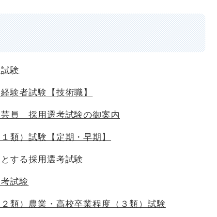
用試験
務経験者試験【技術職】
学芸員 採用選考試験の御案内
（１類）試験【定期・早期】
象とする採用選考試験
選考試験
（２類）農業・高校卒業程度（３類）試験