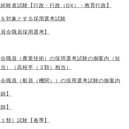
経験者試験【行政・行政（DX）・教育行政】
代を対象とする採用選考試験
委員会職員採用選考】
員会職員（農業技術）の採用選考試験の御案内（短
相当）（高校卒（３類）相当）
員会職員（船員（機関））の採用選考試験の御案内
剤師】
医師】
（１類）試験【春季】