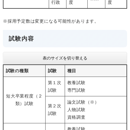
行政
度
度
※採用予定数は変更になる可能性があります。
試験内容
表のサイズを切り替える
試験の種類
試験
種目
第１次
教養試験
試験
専門試験
短大卒業程度（２
論文試験（※）
類）試験
第２次
人物試験
試験
資格調査
教養試験