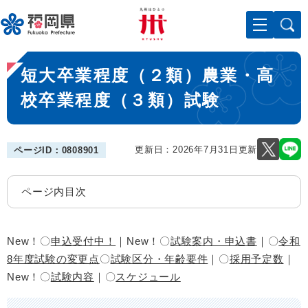
ペ
メニューを飛ばして本文へ
ー
ジ
の
本
先
短大卒業程度（２類）農業・高
文
頭
で
校卒業程度（３類）試験
す
。
更新日：2026年7月31日更新
ページID：0808901
ページ内目次
New！〇
申込受付中！
｜New！〇
試験案内・申込書
｜​〇
令和
8年度試験の変更点
〇
試験区分・年齢要件
｜〇​
採用予定数
｜
New！〇
試験内容
｜〇
スケジュール