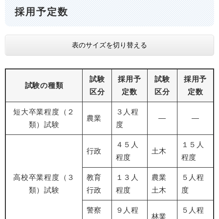
採用予定数
表のサイズを切り替える
試験
採用予
試験
採用予
試験の種類
区分
定数
区分
定数
短大卒業程度（２
３人程
農業
―
―
類）試験
度
４５人
１５人
行政
土木
程度
程度
高校卒業程度（３
教育
１３人
農業
５人程
類）試験
行政
程度
土木
度
警察
９人程
５人程
林業