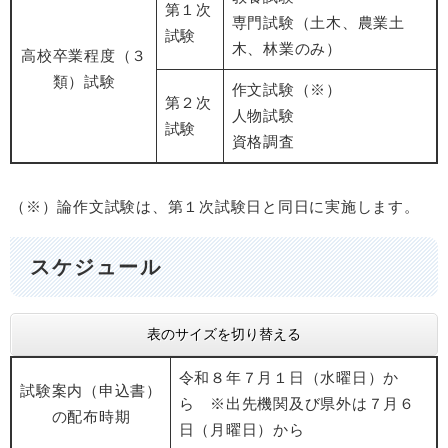
第１次
専門試験（土木、農業土
試験
木、林業のみ）
高校卒業程度（３
類）試験
作文試験（※）
第２次
人物試験
試験
資格調査
（※）論作文試験は、第１次試験日と同日に実施します。
スケジュール
表のサイズを切り替える
令和８年７月１日（水曜日）か
試験案内（申込書）
ら ※出先機関及び県外は７月６
の配布時期
日（月曜日）から