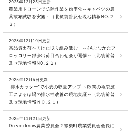
2025年12月25日更新
農業用ドローンで防除作業を効率化～キャベツの農
薬散布試験を実施～（北筑前普及セ現地情報NO.２
３）
2025年12月10日更新
高品質出荷へ向けた取り組み進む ～JAむなかたブ
ロッコリー部会出荷目合わせ会が開催～（北筑前普
及セ現地情報NO.２２）
2025年12月5日更新
“排水カッター”で小麦の収量アップ ～畝間の亀裂施
工によるほ場の排水性改善の現地実証～（北筑前普
及セ現地情報ＮＯ.２１）
2025年11月21日更新
Do you know農業委員会？篠栗町農業委員会会長に