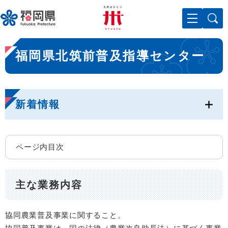
ペ
メニューを飛ばして本文へ
ー
ジ
の
本
先
福岡県北筑前普及指導センター
文
頭
で
す
。
新着情報
ページ内目次
主な業務内容
協同農業普及事業に関すること。