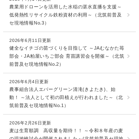
農業用ドローンを活用した水稲の湛水直播を支援～
低発熱性リサイクル鉄粉資材の利用～（北筑前普及
セ現地情報No.3）
2026年6月11日更新
健全なイチゴの苗づくりを目指して ～JAむなかた苺
部会・JA粕屋いちご部会 育苗講習会を開催～（北筑
前普及セ現地情報No.2）
2026年6月4日更新
農事組合法人エバーグリーン清滝(きよたき)、始
動！ ～法人として初の田植えが行われました～（北
筑前普及セ現地情報No.1）
2026年2月26日更新
麦は生育順調 高収量を期待！！ ～令和８年産の麦
の現地検討会が開催されました～(北筑前普及セ現地