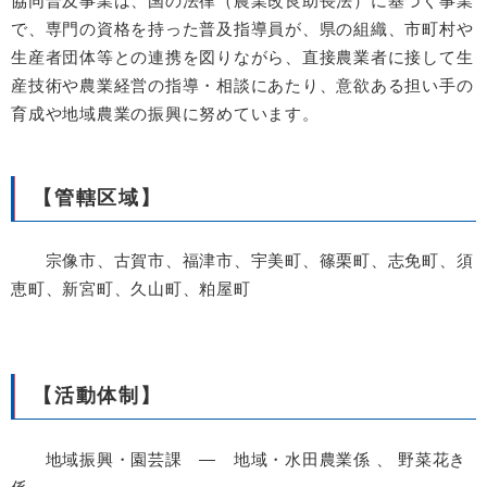
協同普及事業は、国の法律（農業改良助長法）に基づく事業
で、専門の資格を持った普及指導員が、県の組織、市町村や
生産者団体等との連携を図りながら、直接農業者に接して生
産技術や農業経営の指導・相談にあたり、意欲ある担い手の
育成や地域農業の振興に努めています。
【管轄区域】
宗像市、古賀市、福津市、宇美町、篠栗町、志免町、須
恵町、新宮町、久山町、粕屋町
【活動体制】
地域振興・園芸課 ― 地域・水田農業係 、 野菜花き