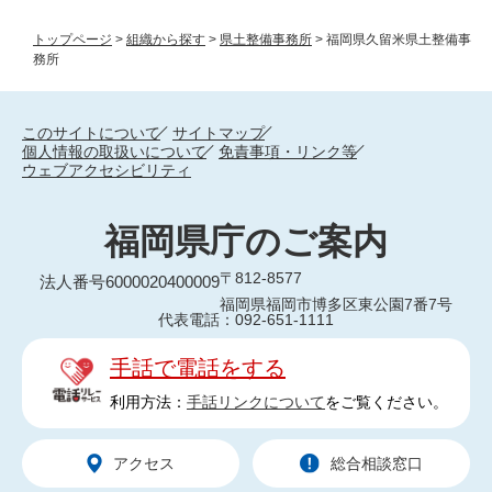
トップページ
>
組織から探す
>
県土整備事務所
>
福岡県久留米県土整備事
務所
このサイトについて
サイトマップ
個人情報の取扱いについて
免責事項・リンク等
ウェブアクセシビリティ
福岡県庁のご案内
〒812-8577
法人番号6000020400009
福岡県福岡市博多区東公園7番7号
代表電話：092-651-1111
手話で電話をする
利用方法：
手話リンクについて
をご覧ください。
アクセス
総合相談窓口