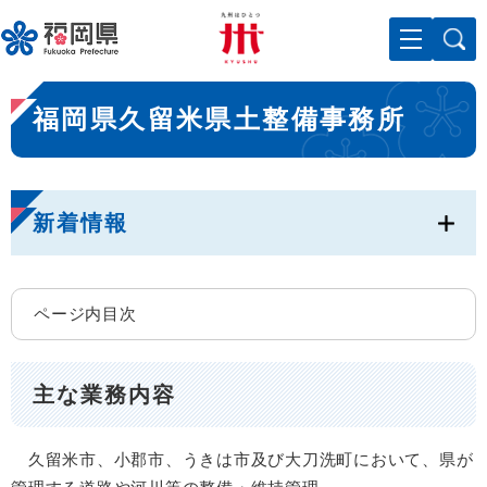
ペ
メニューを飛ばして本文へ
ー
ジ
の
本
先
福岡県久留米県土整備事務所
文
頭
で
す
。
新着情報
ページ内目次
主な業務内容
久留米市、小郡市、うきは市及び大刀洗町において、県が