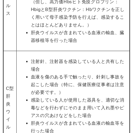
（但し、高力価Hbsヒト免疫グロブリン：
ル
HbigとB型肝炎ワクチン：Hbワクチンを正し
ス
く用いて母子感染予防を行えば、感染するこ
とはほとんどありません。）
肝炎ウイルスが含まれている血液の輸血、臓
器移植等を行った場合
注射針、注射器を感染している人と共有した
場合
血液を傷のある手で触ったり、針刺し事故を
起こした場合（特に、保健医療従事者は注意
C型
が必要です。）
肝
感染している人が使用した器具を、適切な消
炎
毒などを行わずにそのまま用いて入れ墨やピ
ウ
アスの穴あけなどをした場合
イ
肝炎ウイルスが含まれている血液の輸血等を
ル
行った場合