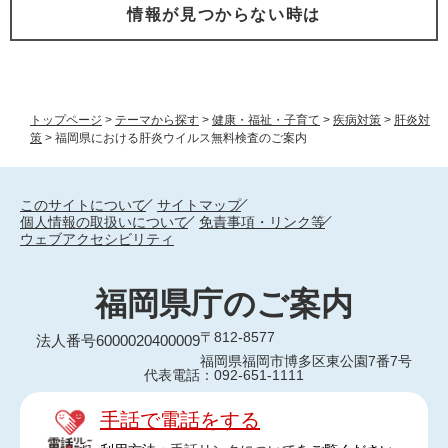
情報が見つからない時は
トップページ
>
テーマから探す
>
健康・福祉・子育て
>
疾病対策
>
肝炎対
策
>
福岡県における肝炎ウイルス無料検査のご案内
このサイトについて
サイトマップ
個人情報の取扱いについて
免責事項・リンク等
ウェブアクセシビリティ
福岡県庁のご案内
〒812-8577
法人番号6000020400009
福岡県福岡市博多区東公園7番7号
代表電話：092-651-1111
手話で電話をする