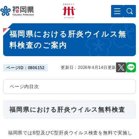
ペ
メニューを飛ばして本文へ
ー
ジ
の
本
先
福岡県における肝炎ウイルス無
文
頭
で
料検査のご案内
す
。
更新日：2026年4月14日更新
ページID：0806152
ページ内目次
福岡県における肝炎ウイルス無料検査
福岡県ではB型及びC型肝炎ウイルス検査を無料で実施し