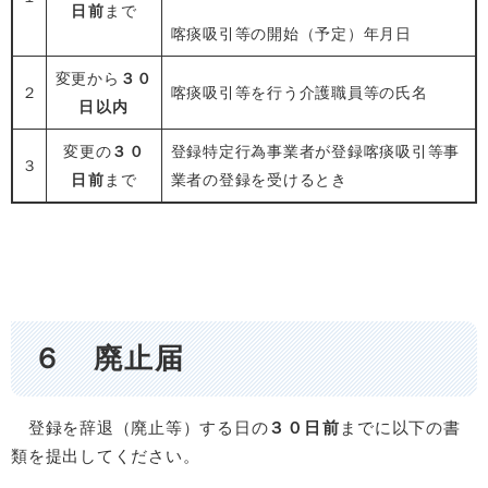
日前
まで
喀痰吸引等の開始（予定）年月日
変更から
３０
２
喀痰吸引等を行う介護職員等の氏名
日以内
変更の
３０
登録特定行為事業者が登録喀痰吸引等事
３
日前
まで
業者の登録を受けるとき
６ 廃止届
登録を辞退（廃止等）する日の
３０日前
までに以下の書
類を提出してください。