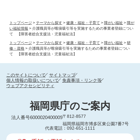
トップページ
>
テーマから探す
>
健康・福祉・子育て
>
障がい福祉
>
障が
い福祉情報
>
介護職員等が喀痰吸引等を実施するための事業者登録につい
て 【障害者総合支援法・児童福祉法】
トップページ
>
テーマから探す
>
健康・福祉・子育て
>
障がい福祉
>
研
修・資格
>
介護職員等が喀痰吸引等を実施するための事業者登録につい
て 【障害者総合支援法・児童福祉法】
このサイトについて
サイトマップ
個人情報の取扱いについて
免責事項・リンク等
ウェブアクセシビリティ
福岡県庁のご案内
〒812-8577
法人番号6000020400009
福岡県福岡市博多区東公園7番7号
代表電話：092-651-1111