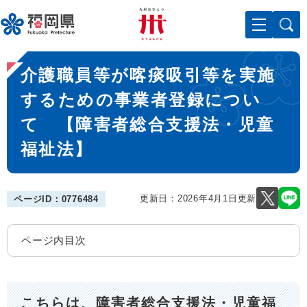
ペ
メニューを飛ばして本文へ
ー
ジ
の
本
先
介護職員等が喀痰吸引等を実施
文
頭
で
するための事業者登録につい
す
て 【障害者総合支援法・児童
。
福祉法】
更新日：2026年4月1日更新
ページID：0776484
ページ内目次
こちらは、障害者総合支援法・児童福