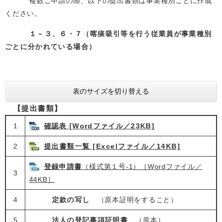
複数ご申請の際、以下の提出書類は事業種別ごとに作成
ください。
１－３、６・７（喀痰吸引等を行う従業員が事業種別
ごとに分かれている場合）
表のサイズを切り替える
【提出書類】
1
確認表 [Wordファイル／23KB]
2
提出書類一覧 [Excelファイル／14KB]
登録申請書
（様式第１号‐1）［Wordファイル／
3
44KB］
4
定款の写し
（原本証明をすること）
5
法人の登記事項証明書
（原本）