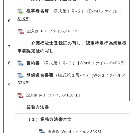
従事者名簿
（様式第１号‐２） [Excelファイル／
31KB]
6
記入例 [PDFファイル／41KB]
介護福祉士登録証の写し、認定特定行為業務従
7
事者認定証の写し
8
誓約書
（様式第１号‐３） [Wordファイル／40KB]
登録適合書類
（様式第１号‐４） [Wordファイル／
53KB]
9
記入例 [PDFファイル／118KB]
業務方法書
（１）業務方法書本文
​
参考例 [Wordファイル／30KB]