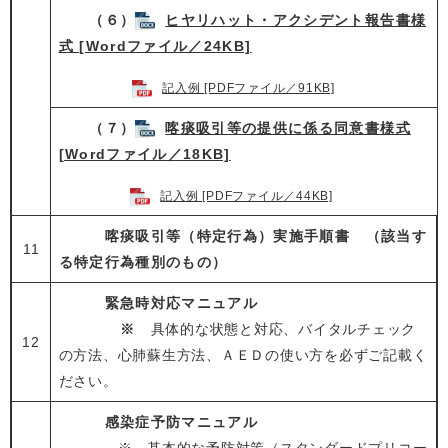
（６）
ヒヤリハット・アクシデント報告書様
式 [Wordファイル／24KB]
記入例 [PDFファイル／91KB]
（７）
喀痰吸引等の提供に係る同意書様式
[Wordファイル／18KB]
記入例 [PDFファイル／44KB]
喀痰吸引等（特定行為）実施手順書 （該当す
11
る特定行為種別のもの）​
緊急時対応マニュアル​
※
具体的な状態と対応、バイタルチェック
12
の方法、心肺蘇生方法、ＡＥＤの使い方を必ずご記載く
ださい。​​
感染症予防マニュアル