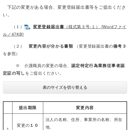
下記の変更がある場合、変更登録届出書等をご提出くださ
い。
（１）
変更登録届出書
（様式第３号‐１） [Wordファイ
ル／47KB]
（２）
変更内容が分かる書類
（変更登録届出書の
備考３
を参照）
※ 介護職員の変更の場合、
認定特定行為業務従事者認
定証の写し
をご提出ください。
表のサイズを切り替える
提出期限
変更内容
法人の名称、住所、事業所の名称、所在
変更の
１０
地、
１