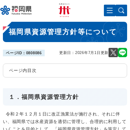
ペ
メニューを飛ばして本文へ
ー
ジ
の
本
先
福岡県資源管理方針等について
文
頭
で
す
。
更新日：2026年7月1日更新
ページID：0808086
ページ内目次
１．福岡県資源管理方針
令和２年１２月１日に改正漁業法が施行され、それに伴
い、福岡県では水産資源を適切に管理し、合理的に利用して
いくことを目的として、「福岡県資源管理方針」を策定して