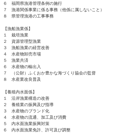
６ 福岡県漁港管理条例の施行
７ 漁港関係事業に係る事務（他係に属しないこと）
８ 県管理漁港の工事事務
【漁船漁業係】
１ 栽培漁業
２ 資源管理型漁業
３ 漁船漁業の経営改善
４ 水産物卸売市場
５ 漁業共済
６ 水産物の輸出入
７ （公財）ふくおか豊かな海づくり協会の監督
８ 水産業改良普及
【養殖内水面係】
１ 沿岸漁業構造の改善
２ 養殖業の振興及び指導
３ 水産物のブランド化
４ 水産物の流通、加工及び消費
５ 内水面漁業振興対策
６ 内水面漁業免許、許可及び調整