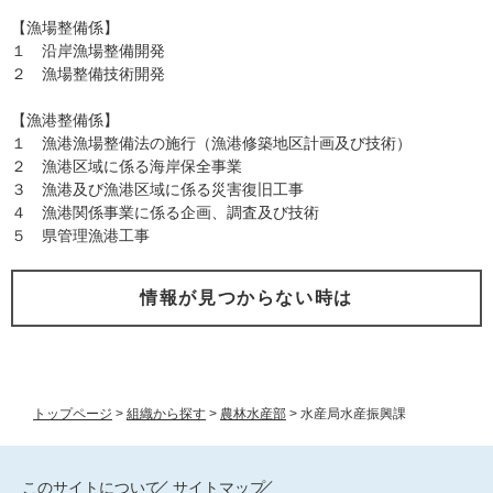
【漁場整備係】
１ 沿岸漁場整備開発
２ 漁場整備技術開発
【漁港整備係】
１ 漁港漁場整備法の施行（漁港修築地区計画及び技術）
２ 漁港区域に係る海岸保全事業
３ 漁港及び漁港区域に係る災害復旧工事
４ 漁港関係事業に係る企画、調査及び技術
５ 県管理漁港工事
情報が見つからない時は
トップページ
>
組織から探す
>
農林水産部
>
水産局水産振興課
このサイトについて
サイトマップ