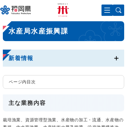
ペ
メニューを飛ばして本文へ
ー
ジ
の
本
先
水産局水産振興課
文
頭
で
す
。
新着情報
ページ内目次
主な業務内容
栽培漁業、資源管理型漁業、水産物の加工・流通、水産物の